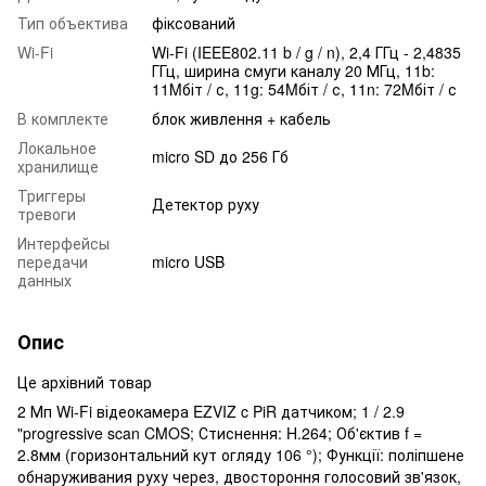
Тип объектива
фіксований
Wi-Fi
Wi-Fi (IEEE802.11 b / g / n), 2,4 ГГц - 2,4835
ГГц, ширина смуги каналу 20 МГц, 11b:
11Mбіт / с, 11g: 54Mбіт / с, 11n: 72Mбіт / с
В комплекте
блок живлення + кабель
Локальное
micro SD до 256 Гб
хранилище
Триггеры
Детектор руху
тревоги
Интерфейсы
передачи
micro USB
данных
Опис
Це архівний товар
2 Мп Wi-Fi відеокамера EZVIZ c PiR датчиком; 1 / 2.9
"progressive scan CMOS; Стиснення: H.264; Об'єктив f =
2.8мм (горизонтальний кут огляду 106 °); Функції: поліпшене
обнаруживания руху через, двостороння голосовий зв'язок,