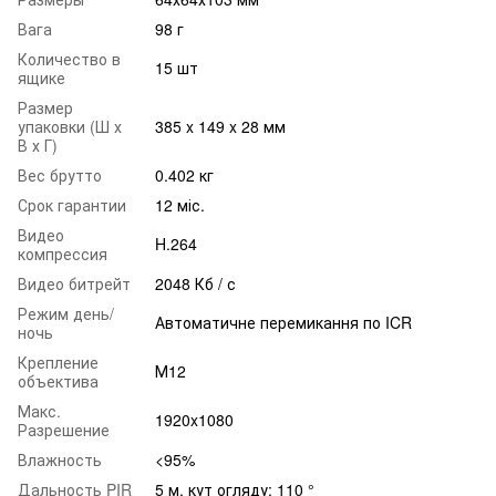
Вага
98 г
Количество в
15 шт
ящике
Размер
упаковки (Ш х
385 x 149 x 28 мм
В х Г)
Вес брутто
0.402 кг
Срок гарантии
12 міс.
Видео
H.264
компрессия
Видео битрейт
2048 Кб / с
Режим день/
Автоматичне перемикання по ICR
ночь
Крепление
М12
объектива
Макс.
1920x1080
Разрешение
Влажность
<95%
Дальность PIR
5 м, кут огляду: 110 °