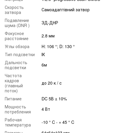
Скорость
Самоадаптівний затвор
затвора
Подавление
ЗД-ДНР
шума (DNR )
Фокусное
2.8 мм
расстояние
Углы обзора
H: 106 °; D: 130 °
Тип подсветки
ІК
Дальность
6м
подсветки
Частота
кадров
до 20 к / с
(главный
поток)
Питание
DC 5В ± 10%
Мощность
4 Вт
потребления
Рабочая
-10 ° C - + 45 ° C
температура
Размеры
64х64х103 мм