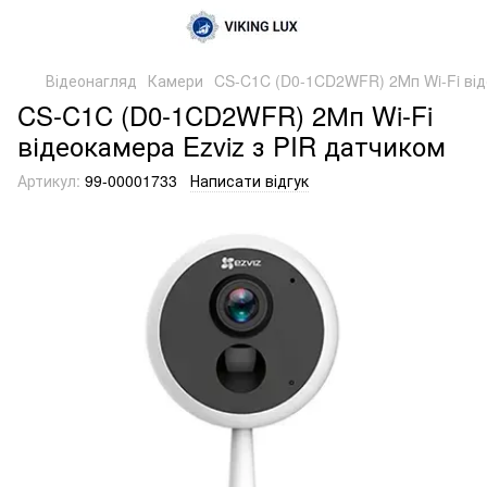
Відеонагляд
Камери
CS-C1C (D0-1CD2WFR) 2Мп Wi-Fi від
CS-C1C (D0-1CD2WFR) 2Мп Wi-Fi
відеокамера Ezviz з PIR датчиком
Артикул:
99-00001733
Написати відгук