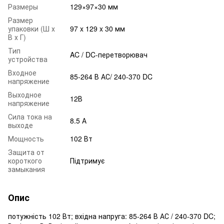
Размеры
129×97×30 мм
Размер
упаковки (Ш х
97 x 129 x 30 мм
В х Г)
Тип
AC / DC-перетворювач
устройства
Входное
85-264 В АС/ 240-370 DC
напряжение
Выходное
12В
напряжение
Сила тока на
8.5 А
выходе
Мощность
102 Вт
Защита от
короткого
Підтримує
замыкания
Опис
потужність 102 Вт; вхідна напруга: 85-264 В АС / 240-370 DC;