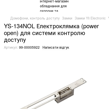
Домофони, контроль доступу
Замки
Замки Yli Electronic
YS-134NOL Електроклямка (power
open) для системи контролю
доступу
Артикул:
99-00005922
Написати відгук