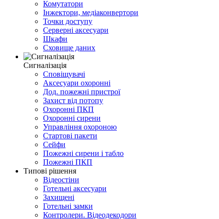
Комутатори
Інжектори, медіаконвертори
Точки доступу
Серверні аксесуари
Шкафи
Сховище даних
Сигналізація
Сповіщувачі
Аксесуари охоронні
Дод. пожежні пристрої
Захист від потопу
Охоронні ПКП
Охоронні сирени
Управління охороною
Стартові пакети
Сейфи
Пожежні сирени і табло
Пожежні ПКП
Типові рішення
Відеостіни
Готельні аксесуари
Захищені
Готельні замки
Контролери. Відеодекодори