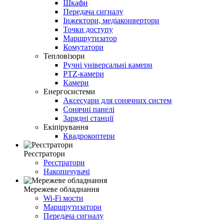
Шкафи
Передача сигналу
Інжектори, медіаконвертори
Точки доступу
Маршрутизатор
Комутатори
Тепловізори
Ручні універсальні камери
PTZ-камери
Камери
Енергосистеми
Аксесуари для сонячних систем
Сонячні панелі
Зарядні станції
Екіпірування
Квадрокоптери
Реєстратори
Реєстратори
Накопичувачі
Мережеве обладнання
Wi-Fi мости
Маршрутизатори
Передача сигналу