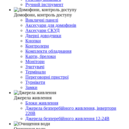
Ручний інструмент
Домофони, контроль доступу
Викличні панелі
Аксесуари для домофонів
Аксесуари СКУД
Дверні доводчики
Кнопки
Контролери
Комплекти обладнання
Карти, брелоки
Монітори
Зчитувачі
Термінали
Переговорні пристрої
Турнікети
Замки
Джерела живлення
Блоки живлення
Джерела безперебійного живлення, інвертори
220В
Джерела безперебійного живлення 12-24В
Очищення води