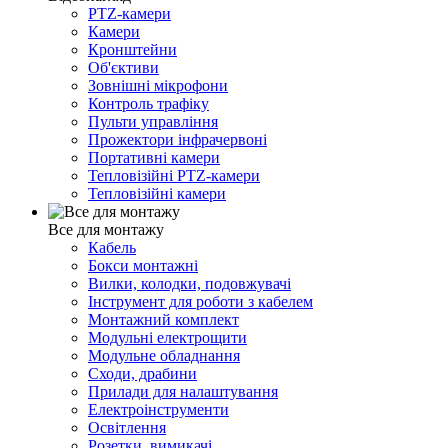
PTZ-камери
Камери
Кронштейни
Об'єктиви
Зовнішні мікрофони
Контроль трафіку
Пульти управління
Прожектори інфрачервоні
Портативні камери
Тепловізійні PTZ-камери
Тепловізійні камери
Все для монтажу
Кабель
Бокси монтажні
Вилки, колодки, подовжувачі
Інструмент для роботи з кабелем
Монтажний комплект
Модульні електрощити
Модульне обладнання
Сходи, драбини
Прилади для налаштування
Електроінструменти
Освітлення
Розетки, вимикачі