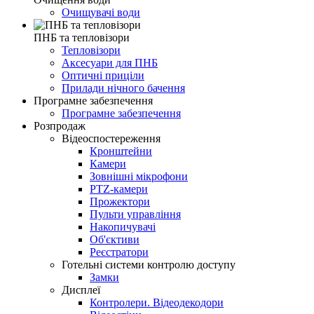
Очищувачі води
ПНБ та тепловізори
Тепловізори
Аксесуари для ПНБ
Оптичні приціли
Прилади нічного бачення
Програмне забезпечення
Програмне забезпечення
Розпродаж
Відеоспостереження
Кронштейни
Камери
Зовнішні мікрофони
PTZ-камери
Прожектори
Пульти управління
Накопичувачі
Об'єктиви
Реєстратори
Готельні системи контролю доступу
Замки
Дисплеї
Контролери. Відеодекодори