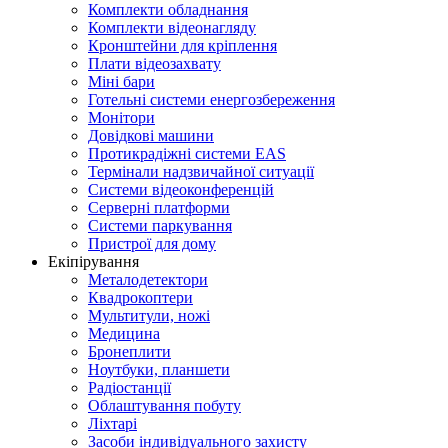
Комплекти обладнання
Комплекти відеонагляду
Кронштейни для кріплення
Плати відеозахвату
Міні бари
Готельні системи енергозбереження
Монітори
Довідкові машини
Протикрадіжні системи EAS
Термінали надзвичайної ситуації
Системи відеоконференцій
Серверні платформи
Системи паркування
Пристрої для дому
Екіпірування
Металодетектори
Квадрокоптери
Мультитули, ножі
Медицина
Бронеплити
Ноутбуки, планшети
Радіостанції
Облаштування побуту
Ліхтарі
Засоби індивідуального захисту