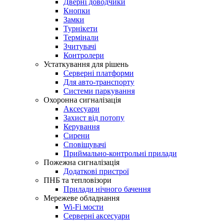
Дверні доводчики
Кнопки
Замки
Турнікети
Термінали
Зчитувачі
Контролери
Устаткування для рішень
Серверні платформи
Для авто-транспорту
Системи паркування
Охоронна сигналізація
Аксесуари
Захист від потопу
Керування
Сирени
Сповіщувачі
Приймально-контрольні прилади
Пожежна сигналізація
Додаткові пристрої
ПНБ та тепловізори
Прилади нічного бачення
Мережеве обладнання
Wi-Fi мости
Серверні аксесуари