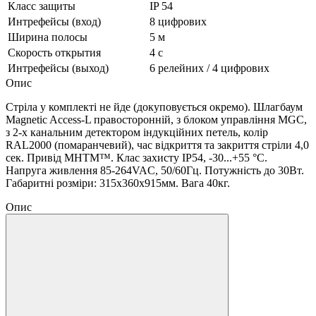
Класс защиты
IP 54
Интрефейсы (вход)
8 цифрових
Ширина полосы
5 м
Скорость открытия
4 с
Интрефейсы (выход)
6 релейних / 4 цифрових
Опис
Стріла у комплекті не йде (докуповується окремо). Шлагбаум
Magnetic Access-L правосторонній, з блоком управління MGC,
з 2-х канальним детектором індукційних петель, колір
RAL2000 (помаранчевий), час відкриття та закриття стріли 4,0
сек. Привід MHTM™. Клас захисту IP54, -30...+55 °C.
Напруга живлення 85-264VAC, 50/60Гц. Потужність до 30Вт.
Габаритні розміри: 315x360x915мм. Вага 40кг.
Опис