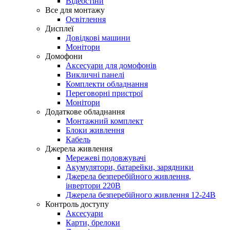
Відеостіни
Все для монтажу
Освітлення
Дисплеї
Довідкові машини
Монітори
Домофони
Аксесуари для домофонів
Викличні панелі
Комплекти обладнання
Переговорні пристрої
Монітори
Додаткове обладнання
Монтажний комплект
Блоки живлення
Кабель
Джерела живлення
Мережеві подовжувачі
Акумулятори, батарейки, зарядники
Джерела безперебійного живлення,
інвертори 220В
Джерела безперебійного живлення 12-24В
Контроль доступу
Аксесуари
Карти, брелоки