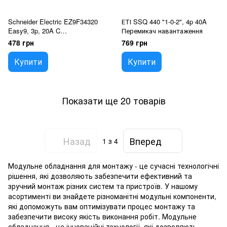
Schneider Electric EZ9F34320
ЕТІ SSQ 440 "1-0-2", 4p 40A
Easy9, 3p, 20A C
Перемикач навантаження
Автоматичний вимикач
478 грн
769 грн
Купити
Купити
Показати ще 20 товарів
Назад
Вперед
1
з 4
Модульне обладнання для монтажу - це сучасні технологічні
рішення, які дозволяють забезпечити ефективний та
зручний монтаж різних систем та пристроїв. У нашому
асортименті ви знайдете різноманітні модульні компоненти,
які допоможуть вам оптимізувати процес монтажу та
забезпечити високу якість виконання робіт. Модульне
обладнання - це інноваційні технології, які дозволяють