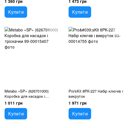
1 360 грн
1 473 грн
Купити
Купити
Metabo «SP» (626701000)
Pro'sKit 8PK-227 Набір ключів і
Коробка для насадок і
викруток
тріскачки
1 011 грн
1 971 грн
Купити
Купити