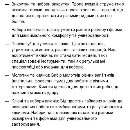
Викрутки та набори викруток: Пропонуємо інструменти з
різними типами насадок — плоскі, хрестові, торцеві, що
дозволяють працювати з різними видами гвинтів і
болтів.
Набори включають інструменти різного розміру і форми
для максимального комфорту та універсальності.
Плоскогубці, кусачки та кліщі: Для захоплення,
утримання, згинання, різання та інших операцій. Наш
асортимент включає як стандартні моделі, так і
спеціалізовані інструменти, такі як регульовані
плоскогубці або кусачки для кабелю.
Молотки та киянки: Вибір молотків різних ваг і типів
(клепальні, фрезерні, гума) для роботи з різними
матеріалами. Киянки ідеальні для делікатних робіт, де
важлива м'якість удару.
Ключі та набори ключів: Від простих гайкових ключів до
розширених наборів з комбінованими та регульованими
ключами. Набори часто включають ключі з різними
розмірами та формами для універсального
застосування.