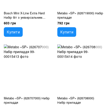
Bosch Mini X-Line Extra Hard
Metabo «SP» (626719000) Набір
Набір біт з універсальним
приладдя
магнітним тримачем
603 грн
792 грн
Купити
Купити
Metabo «SP» (626707000) Набір
Metabo «SP» (626708000)
приладдя
Набiр приладдя