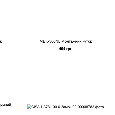
к
MBK-500NL Монтажний куток
494 грн