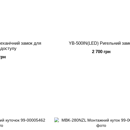
еханічний замок для
YB-500IN(LED) Ригельний зам
 доступу
2 700 грн
грн