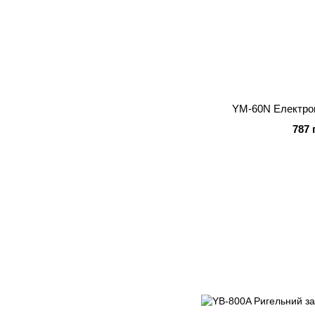
YM-60N Електром
787 