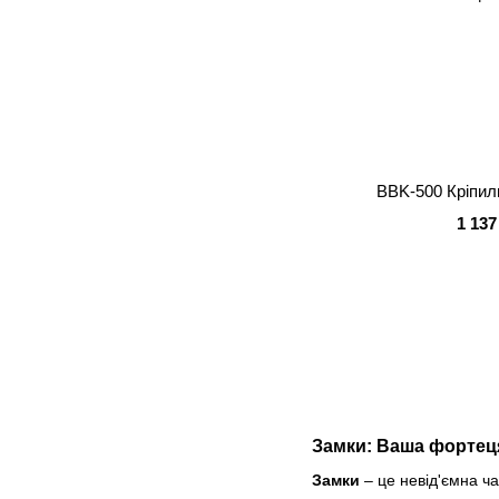
BBK-500 Кріпил
1 137
Замки: Ваша фортец
Замки
– це невід'ємна ч