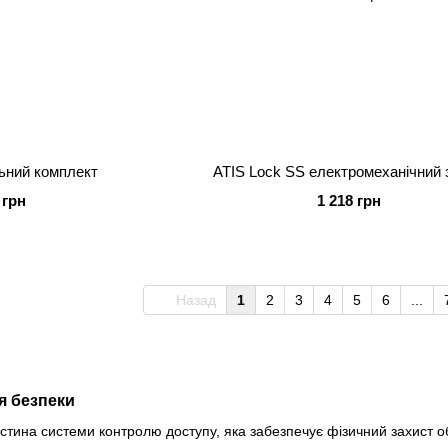
ьний комплект
ATIS Lock SS електромеханічний 
 грн
1 218 грн
Назад
1
2
3
4
5
6
...
я безпеки
астина системи контролю доступу, яка забезпечує фізичний захист об