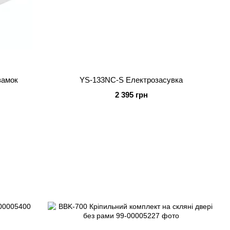
замок
YS-133NC-S Електрозасувка
2 395 грн