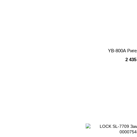
YB-800A Риге
2 435