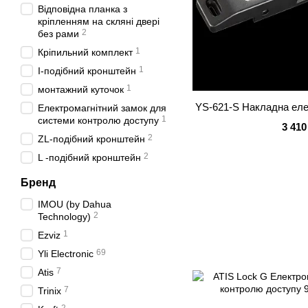
Відповідна планка з
кріпленням на скляні двері
2
без рами
1
Кріпильний комплект
1
I-подібний кронштейн
1
монтажний куточок
YS-621-S Накладна еле
Електромагнітний замок для
1
системи контролю доступу
3 410
2
ZL-подібний кронштейн
2
L -подібний кронштейн
Бренд
IMOU (by Dahua
2
Technology)
1
Ezviz
69
Yli Electronic
7
Atis
7
Trinix