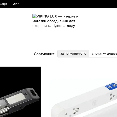
мація
Блог
за популярністю
спочатку деше
Сортування: