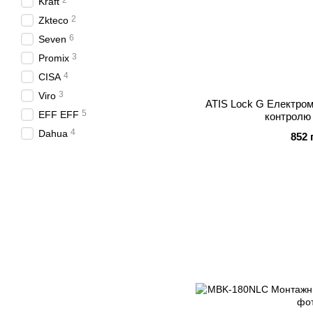
2
Kraft
2
Zkteco
6
Seven
3
Promix
4
CISA
3
Viro
ATIS Lock G Електром
5
EFF EFF
контролю
4
Dahua
852 