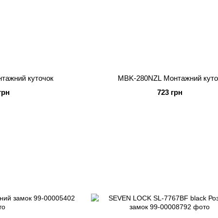
тажний куточок
MBK-280NZL Монтажний куто
грн
723 грн