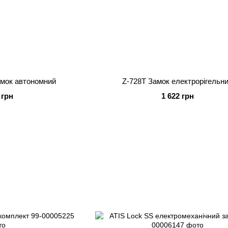
мок автономний
Z-728T Замок електрорігельн
 грн
1 622 грн