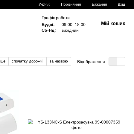
Порівняння
Укр
Рус
Бажання
Вхід
Графік роботи:
Мій кошик
Будні:
09:00–18:00
Сб-Нд:
вихідний
вше
спочатку дорожчі
за назвою
Відображення: