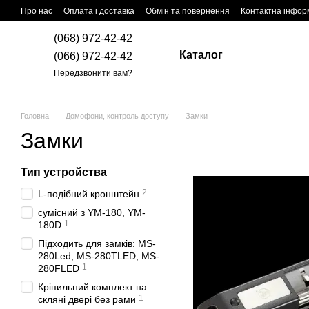
Перейти до основного контенту
Про нас
Оплата і доставка
Обмін та повернення
Контактна інфор
(068) 972-42-42
Каталог
(066) 972-42-42
Передзвонити вам?
Головна
Домофони, контроль доступу
Замки
Замки
Тип устройства
2
L-подібний кронштейн
сумісний з YM-180, YM-
1
180D
Підходить для замків: MS-
280Led, MS-280TLED, MS-
1
280FLED
Кріпильний комплект на
1
скляні двері без рами