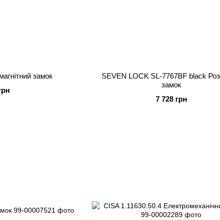
агнітний замок
SEVEN LOCK SL-7767BF black Ро
замок
грн
7 728 грн