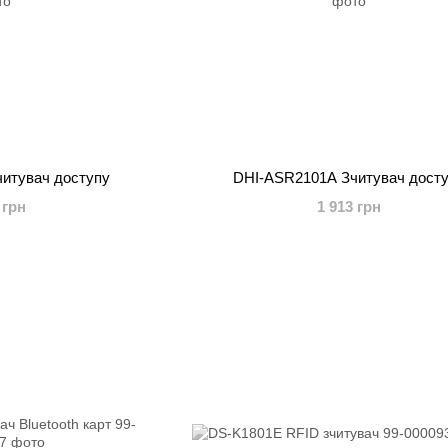
итувач доступу
DHI-ASR2101A Зчитувач дост
 грн
1 913 грн