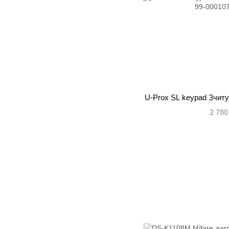
U-Prox SL keypad Зчит
2 780