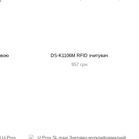
овою
DS-K1106M RFID зчитувач
957 грн