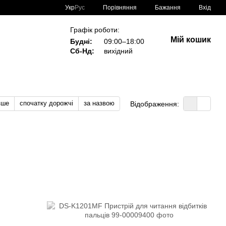
Порівняння
Укр
Рус
Бажання
Вхід
Графік роботи:
Мій кошик
Будні:
09:00–18:00
Сб-Нд:
вихідний
вше
спочатку дорожчі
за назвою
Відображення: