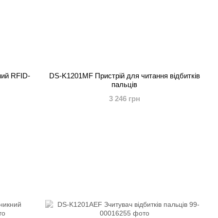
ий RFID-
DS-K1201MF Пристрій для читання відбитків
пальців
3 246 грн