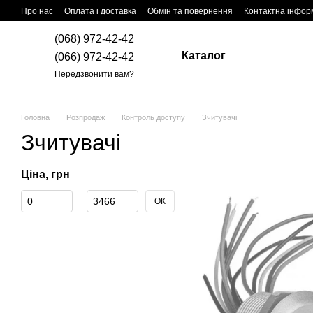
Перейти до основного контенту
Про нас
Оплата і доставка
Обмін та повернення
Контактна інфор
(068) 972-42-42
Каталог
(066) 972-42-42
Передзвонити вам?
Головна
Розпродаж
Контроль доступу
Зчитувачі
Зчитувачі
Ціна, грн
Від Ціна, грн
До Ціна, грн
ОК