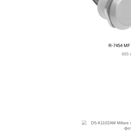
R-7454 MF
665 