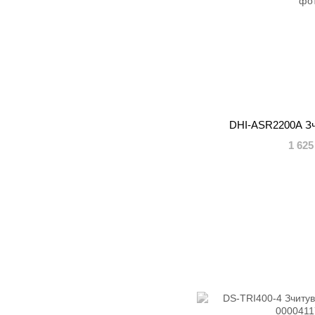
DHI-ASR2200A Зч
1 625