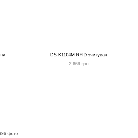
упу
DS-K1104M RFID зчитувач
2 669 грн