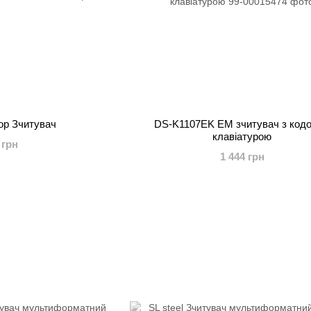
op Зчитувач
DS-K1107EK EM зчитувач з код
клавіатурою
 грн
1 444 грн