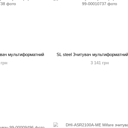
увач мультиформатний
SL steel Зчитувач мультиформатний
 грн
3 141 грн