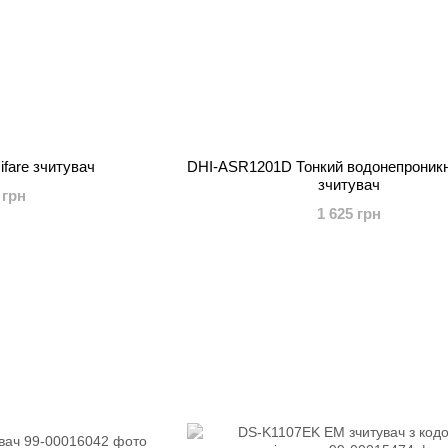
fare зчитувач
DHI-ASR1201D Тонкий водонепроникн
зчитувач
 грн
1 625 грн