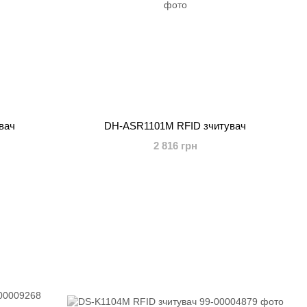
вач
DH-ASR1101M RFID зчитувач
2 816 грн