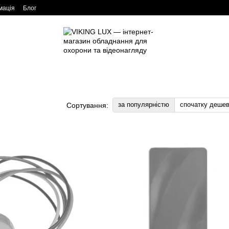
мація
Блог
за популярністю
спочатку деше
Сортування: