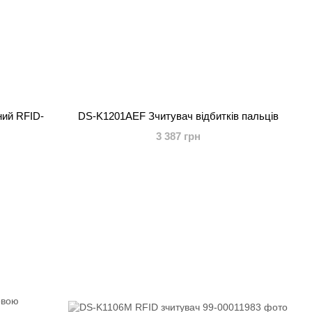
ий RFID-
DS-K1201AEF Зчитувач відбитків пальців
3 387 грн