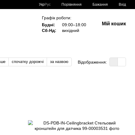
Порівняння
Укр
Рус
Бажання
Вхід
Графік роботи:
Мій кошик
Будні:
09:00–18:00
Сб-Нд:
вихідний
вше
спочатку дорожчі
за назвою
Відображення: