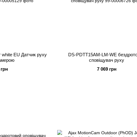
 white EU Датчик руху
DS-PDTT15AM-LM-WE бездрот
амерою
сповіщувач руху
 грн
7 069 грн