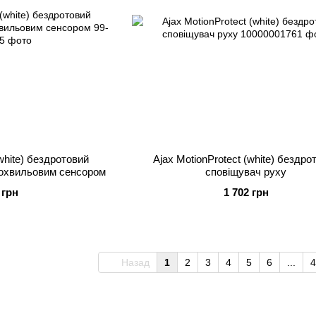
(white) бездротовий
Ajax MotionProtect (white) бездро
рохвильовим сенсором
сповіщувач руху
 грн
1 702 грн
Назад
1
2
3
4
5
6
...
4