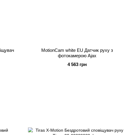
віщувач
MotionCam white EU Датчик руху з
фотокамерою Ajax
4 563 грн