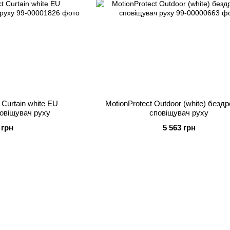
 Curtain white EU
MotionProtect Outdoor (white) безд
овіщувач руху
сповіщувач руху
 грн
5 563 грн