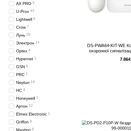
5
AX PRO
43
U-Prox
6
Lightwell
7
Crow
28
Лунь
14
Электрон
DS-PWA64-KIT-WE Ко
охоронної сигналізац
4
Optex
1
Hypernet
7 864
6
GSN
1
PRC
14
Neptun
4
НС
3
Honeywell
12
Артон
1
Elmes Electronic
9
Griffon
6
Mastino