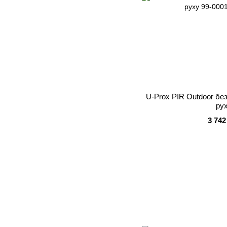
U-Prox PIR Outdoor бе
ру
3 742