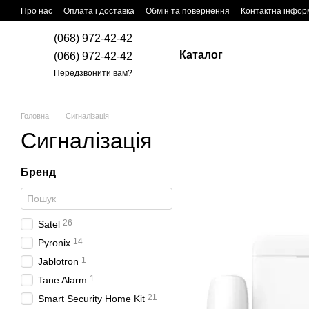
Перейти до основного контенту
Про нас
Оплата і доставка
Обмін та повернення
Контактна інфор
(068) 972-42-42
Каталог
(066) 972-42-42
Передзвонити вам?
Головна
Сигналізація
Сигналізація
Бренд
26
Satel
14
Pyronix
1
Jablotron
1
Tane Alarm
21
Smart Security Home Kit