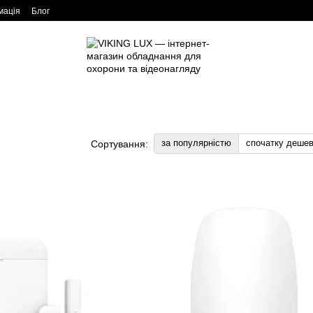
мація
Блог
за популярністю
спочатку деше
Сортування: