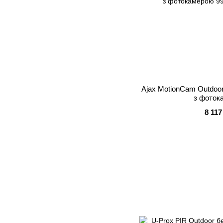
Ajax MotionCam Outdoor
з фоток
8 117