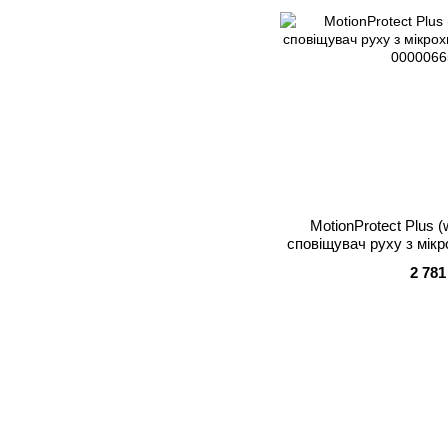
MotionProtect Plus 
сповіщувач руху з мік
2 781