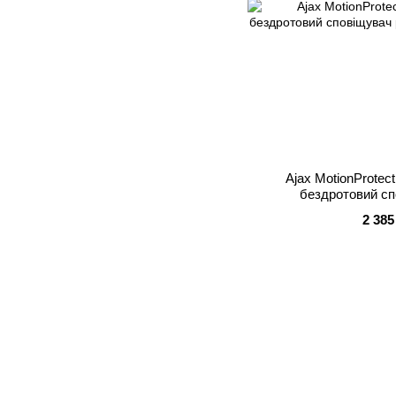
Ajax MotionProtect
бездротовий сп
2 385