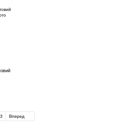
товий
3
Вперед