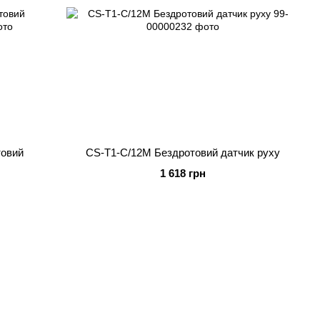
товий
CS-T1-C/12M Бездротовий датчик руху
1 618 грн