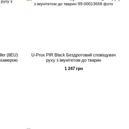
ler (8EU)
U-Prox PIR Black Бездротовий сповіщувач
з камерою
руху з імунітетом до тварин
1 247 грн