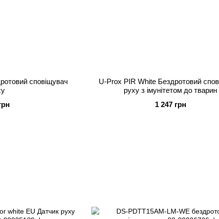
ротовий сповіщувач
U-Prox PIR White Бездротовий спо
ху
руху з імунітетом до тварин
грн
1 247 грн