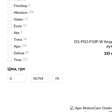
3
FireStop
100
Hikvision
12
Viatec
10
Ezviz
3
Atis
18
Trinix
DS-PD2-P10P-W безд
174
ру
Ajax
65
Dahua
333 
112
Tiras
Ціна, грн
Від Ціна, грн
До Ціна, грн
ОК