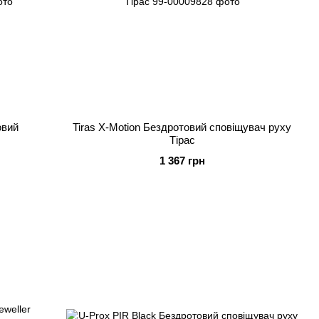
овий
Tiras X-Motion Бездротовий сповіщувач руху
Тірас
1 367 грн