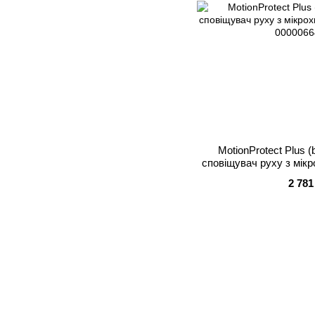
MotionProtect Plus 
сповіщувач руху з мік
2 781