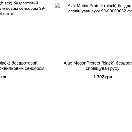
(black) бездротовий
Ajax MotionProtect (black) бездро
рохвильовим сенсором
сповіщувач руху
 грн
1 702 грн