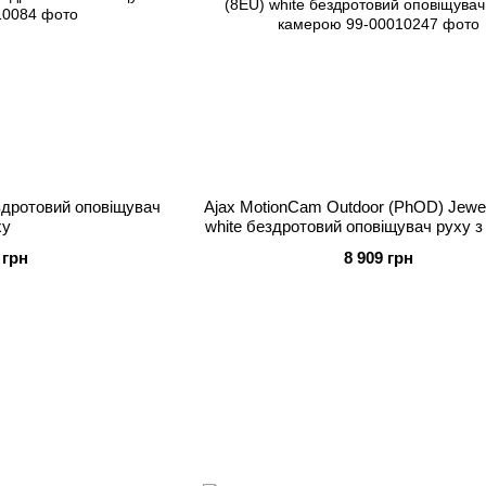
здротовий оповіщувач
Ajax MotionCam Outdoor (PhOD) Jewel
ху
white бездротовий оповіщувач руху 
 грн
8 909 грн