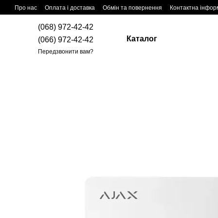
Перейти до основного контенту
Про нас
Оплата і доставка
Обмін та повернення
Контактна інфор
(068) 972-42-42
Каталог
(066) 972-42-42
Передзвонити вам?