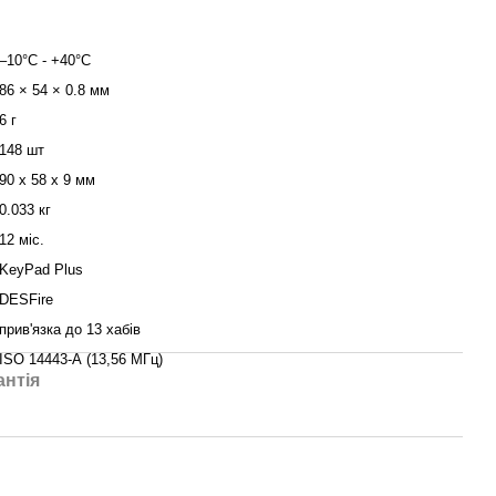
–10°C - +40°C
86 × 54 × 0.8 мм
6 г
148 шт
90 x 58 x 9 мм
0.033 кг
12 міс.
KeyPad Plus
DESFire
прив'язка до 13 хабів
ISO 14443-А (13,56 МГц)
антія