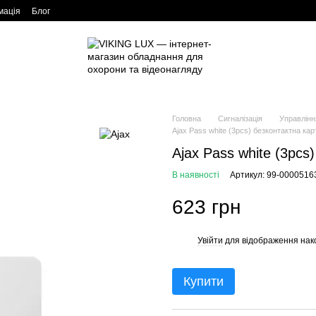
мація
Блог
Головна
Сигналізація
Управлін
Ajax Pass white (3pcs) безконтактна ка
Ajax Pass white (3pcs
В наявності
Артикул: 99-0000516
623 грн
Увійти
для відображення нак
%
Купити