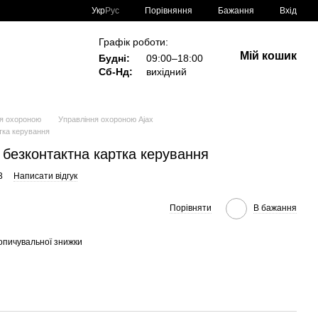
Порівняння
Укр
Рус
Бажання
Вхід
Графік роботи:
Мій кошик
Будні:
09:00–18:00
Сб-Нд:
вихідний
ня охороною
Управління охороною Ajax
ртка керування
) безконтактна картка керування
3
Написати відгук
Порівняти
В бажання
опичувальної знижки