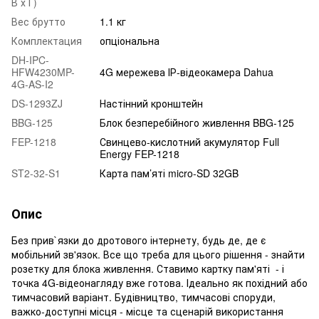
В х Г)
Вес брутто
1.1 кг
Комплектация
опціональна
DH-IPC-
HFW4230MP-
4G мережева ІР-відеокамера Dahua
4G-AS-I2
DS-1293ZJ
Настінний кронштейн
BBG-125
Блок безперебійного живлення BBG-125
FEP-1218
Свинцево-кислотний акумулятор Full
Energy FEP-1218
ST2-32-S1
Карта пам’яті micro-SD 32GB
Опис
Без прив`язки до дротового інтернету, будь де, де є
мобільний зв'язок. Все що треба для цього рішення - знайти
розетку для блока живлення. Ставимо картку пам'яті - і
точка 4G-відеонагляду вже готова. Ідеально як похідний або
тимчасовий варіант. Будівництво, тимчасові споруди,
важко-доступні місця - місце та сценарій використання