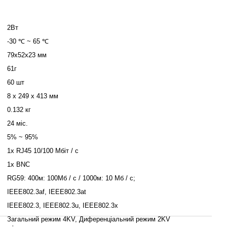
2Вт
-30 ℃ ~ 65 ℃
79х52х23 мм
61г
60 шт
8 x 249 x 413 мм
0.132 кг
24 міс.
5% ~ 95%
1x RJ45 10/100 Мбіт / с
1x BNC
RG59: 400м: 100Мб / с / 1000м: 10 Мб / с;
IEEE802.3af, IEEE802.3at
IEEE802.3, IEEE802.3u, IEEE802.3x
Загальний режим 4KV, Диференціальний режим 2KV