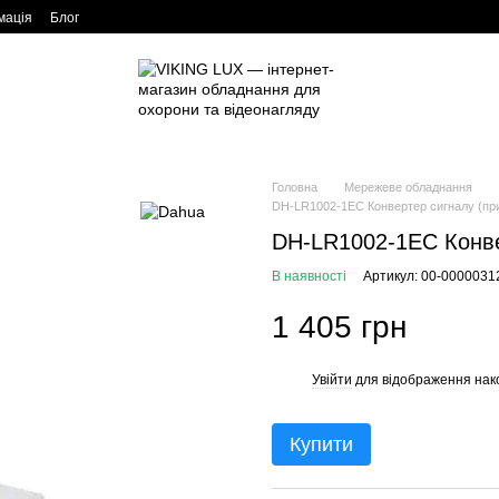
мація
Блог
Головна
Мережеве обладнання
DH-LR1002-1EC Конвертер сигналу (пр
DH-LR1002-1EC Конве
В наявності
Артикул: 00-0000031
1 405 грн
Увійти
для відображення нак
%
Купити