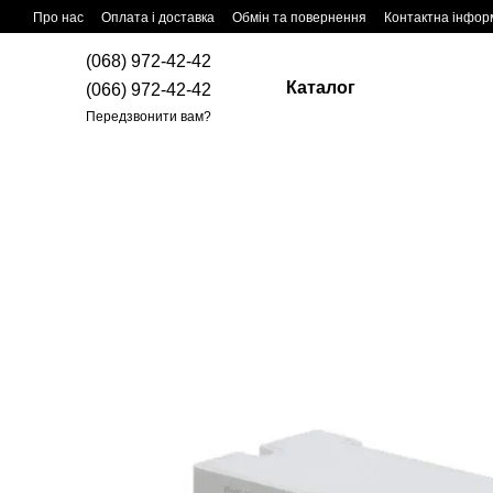
Перейти до основного контенту
Про нас
Оплата і доставка
Обмін та повернення
Контактна інфор
(068) 972-42-42
Каталог
(066) 972-42-42
Передзвонити вам?