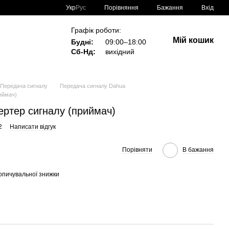
Порівняння
Укр
Рус
Бажання
Вхід
Графік роботи:
Мій кошик
Будні:
09:00–18:00
Сб-Нд:
вихідний
Передача сигналу
Передача сигналу Dahua
иймач)
ртер сигналу (приймач)
2
Написати відгук
Порівняти
В бажання
опичувальної знижки