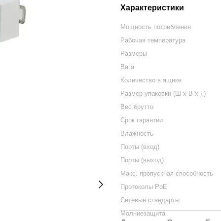
Характеристики
Мощность потребления
Рабочая температура
Размеры
Вага
Количество в ящике
Размер упаковки (Ш х В х Г)
Вес брутто
Срок гарантии
Влажность
Порты (вход)
Порты (выход)
Макс. пропускная способность
Протоколы PoE
Сетевые стандарты
Молниезащита