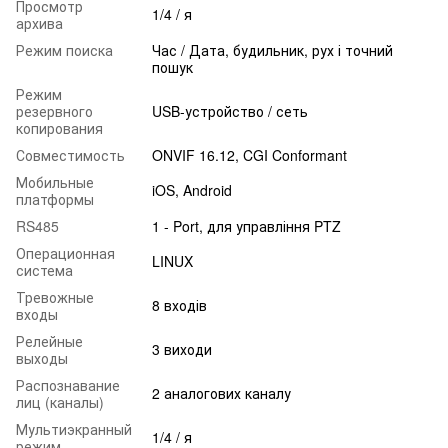
Просмотр
1/4 / я
архива
Режим поиска
Час / Дата, будильник, рух і точний
пошук
Режим
резервного
USB-устройство / сеть
копирования
Совместимость
ONVIF 16.12, CGI Conformant
Мобильные
iOS, Android
платформы
RS485
1 - Port, для управління PTZ
Операционная
LINUX
система
Тревожные
8 входів
входы
Релейные
3 виходи
выходы
Распознавание
2 аналогових каналу
лиц (каналы)
Мультиэкранный
1/4 / я
режим