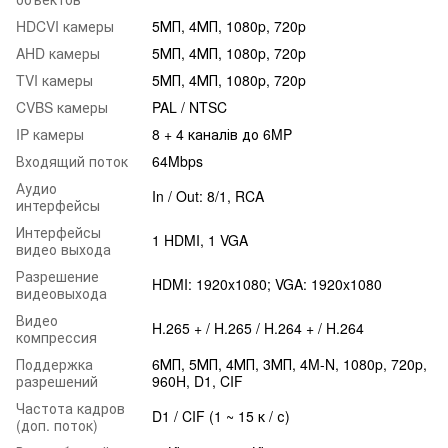
HDCVI камеры
5МП, 4МП, 1080p, 720p
AHD камеры
5МП, 4МП, 1080p, 720p
TVI камеры
5МП, 4МП, 1080p, 720p
CVBS камеры
PAL / NTSC
IP камеры
8 + 4 каналів до 6MP
Входящий поток
64Mbps
Аудио
In / Out: 8/1, RCA
интерфейсы
Интерфейсы
1 HDMI, 1 VGA
видео выхода
Разрешение
HDMI: 1920x1080; VGA: 1920x1080
видеовыхода
Видео
H.265 + / H.265 / H.264 + / H.264
компрессия
Поддержка
6МП, 5МП, 4МП, 3МП, 4M-N, 1080p, 720p,
разрешений
960H, D1, CIF
Частота кадров
D1 / CIF (1 ~ 15 к / с)
(доп. поток)