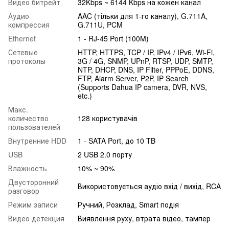
Видео битрейт
32Kbps ~ 6144 Kbps на кожен канал
Аудио
AAC (тільки для 1-го каналу), G.711A,
компрессия
G.711U, PCM
Ethernet
1 - RJ-45 Port (100M)
Сетевые
HTTP, HTTPS, TCP / IP, IPv4 / IPv6, Wi-Fi,
протоколы
3G / 4G, SNMP, UPnP, RTSP, UDP, SMTP,
NTP, DHCP, DNS, IP Filter, PPPoE, DDNS,
FTP, Alarm Server, P2P, IP Search
(Supports Dahua IP camera, DVR, NVS,
etc.)
Макс.
количество
128 користувачів
пользователей
Внутренние HDD
1 - SATA Port, до 10 TB
USB
2 USB 2.0 порту
Влажность
10% ~ 90%
Двусторонний
Використовується аудіо вхід / вихід, RCA
разговор
Режим записи
Ручний, Розклад, Smart подія
Видео детекция
Виявлення руху, втрата відео, тампер