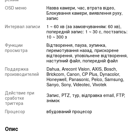
OSD меню
Назва камери, час, втрата відео,
Блокування камери, виявлення руху,
запис
Интервал записи
1 ~ 60 хв (за замовчуванням: 60 хв),
попередній запис: 1 ~ 30 с, постзапісь:
10 ~ 300 з
Функции
Відтворення, пауза, зупинка,
просмотра
перемотування назад, прискорене
відтворення, уповільнене відтворення,
наступний файл, попередній файл
Поддержка
Dahua, Arecont Vision, AXIS, Bosch,
производителей
Brickcom, Canon, CP Plus, Dynacolor,
Honeywell, Panasonic, Pelco, Samsung,
Sanyo, Sony, Videotec, Vivotek
Действие при
Запис, PTZ, тур, відправка email, FTP,
сработке
знімок
триггера
Процесор
вбудований процесор
Опис