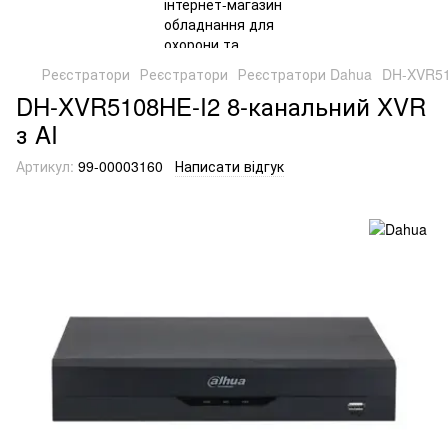
Реєстратори
Реєстратори
Реєстратори Dahua
DH-XVR51
DH-XVR5108HE-I2 8-канальний XVR
з AI
Артикул:
99-00003160
Написати відгук