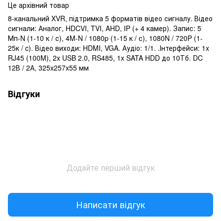
Це архівний товар
8-канальний XVR, підтримка 5 форматів відео сигналу. Відео
сигнали: Аналог, HDCVI, TVI, AHD, IP (+ 4 камер). Запис: 5
Мп-N (1-10 к / с), 4M-N / 1080p (1-15 к / с), 1080N / 720P (1-
25к / c). Відео виходи: HDMI, VGA. Аудіо: 1/1. .Інтерфейси: 1x
RJ45 (100M), 2x USB 2.0, RS485, 1x SATA HDD до 10Тб. DC
12В / 2А, 325x257x55 мм
Відгуки
Додайте перший відгук
Написати відгук