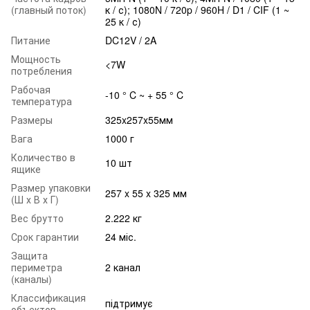
(главный поток)
к / с); 1080N / 720p / 960H / D1 / CIF (1 ~
25 к / с)
Питание
DC12V / 2A
Мощность
<7W
потребления
Рабочая
-10 ° C ~ + 55 ° C
температура
Размеры
325x257x55мм
Вага
1000 г
Количество в
10 шт
ящике
Размер упаковки
257 x 55 x 325 мм
(Ш х В х Г)
Вес брутто
2.222 кг
Срок гарантии
24 міс.
Защита
периметра
2 канал
(каналы)
Классификация
підтримує
объектов