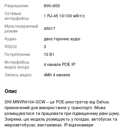
Разрешение
800×600
Сетевые
1 RJ-45 10/100 мбіт/с
интерфейсы
Мультиэкранный
45017
режим
Аудио
двостороннє аудіо
RS232
3
Потребление
10 Вт
Интерфейсы
4 канала POE IP
видео входа
Запись видео
4Мп 4 канала
Опис
DHI-MNVR4104-GCW – це POE-реєстратор від Dahua,
призначений для використання у транспорті. Може
розміщуватися та працювати при підвищеному рівні шуму.
Зокрема, цю модель розміщують у поїздах, автобусах та
мікроавтобусах, вантажівках. IP-відеокамери