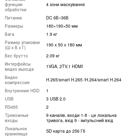
функции
4 зони маскування
обработки
Питание
DC 6В~36В
Размеры
180×190×50 мм
Вага
1.9 кг
Размер упаковки
190 x 50 x 180 мм
(Ш х В х Г)
Вес брутто
2.09 кг
Интерфейсы
1VGA, 2TV,1 HDMI
видео выхода
Видео
H.265/smart H.265 /H.264/smart H.264
компрессия
Внутренние HDD
1
USB
3 USB 2.0
RS485
2
Тревожные
9 каналів, входи 1-8 - це локальна
входы
тривога, вхід 9 - імпульсний вхід
Локальное
SD карта до 256 Гб
хранилище