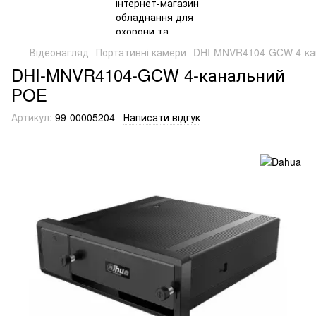
Відеонагляд
Портативні камери
DHI-MNVR4104-GCW 4-ка
DHI-MNVR4104-GCW 4-канальний
POE
Артикул:
99-00005204
Написати відгук