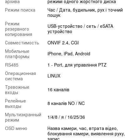
архива
режимі одного жорсткого диска
Режим поиска
Час / Дата, будильник, рух і точний
пошук
Режим
USB-устройство / сеть / eSATA
резервного
устройство
копирования
Совместимость
ONVIF 2.4, CGI
Мобильные
iPhone, iPad, Android
платформы
RS485
1 - Port, для управління PTZ
Операционная
LINUX
система
Тревожные
16 каналів
входы
Релейные
8 каналів NO / NC
выходы
Мультиэкранный
1/4/8 / я / 16/25/36
режим
OSD меню
Назва камери, час, втрата відео,
блокування камери, виявлення руху,
запис