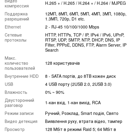
Видео
H.265 + / H.265 / H.264 + / H.264 / MJPEG
компрессия
Поддержка
12МП, 8МП, 6МП, 5МП, 4МП, 3МП, 1080p,
разрешений
1.3МП, 720p, D1 etc.
Ethernet
2 - RJ-45 10/100/1000 Mbps
Сетевые
HTTP, HTTPs, TCP / IP, IPv4 / IPv6, UPnP,
протоколы
RTSP, UDP, SMTP, NTP, DHCP, DNS, IP
Filter, PPPoE, DDNS, FTP, Alarm Server, IP
Search
Макс.
количество
128 користувачів
пользователей
Внутренние HDD
8 - SATA портів, до 8TB кожен диск
USB
4 USB порту (2USB 2.0, 2USB 3.0)
Влажность
0% ~ 90%
Двусторонний
1-кан вхід, 1-кан вихід, RCA
разговор
Режим записи
Ручний, Розклад, Smart подія, Свято
Видео детекция
Виявлення руху, втрата відео, тампер
Просмотр
128 Мбіт в режимі Raid 5; 64 Мбіт в