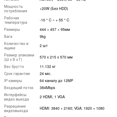
Мощность
<20W (Без HDD)
потребления
Рабочая
-10 ° C ~ + 55 ° C
температура
Размеры
444 × 457 × 95мм
Вага
9kg
Количество в
2 шт
ящике
Размер упаковки
570 x 215 x 570 мм
(Ш х В х Г)
Вес брутто
11.132 кг
Срок гарантии
24 міс.
IP камеры
64 каналу до 12MP
Входящий поток
384Mbps
Интерфейсы
2 HDMI, 1 VGA
видео выхода
Разрешение
HDMI: 3840 × 2160; VGA: 1920 × 1080
видеовыхода