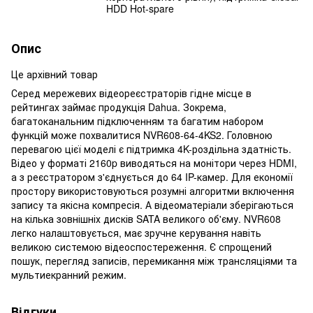
HDD Hot-spare
Опис
Це архівний товар
Серед мережевих відеореєстраторів гідне місце в
рейтингах займає продукція Dahua. Зокрема,
багатоканальним підключенням та багатим набором
функцій може похвалитися NVR608-64-4KS2. Головною
перевагою цієї моделі є підтримка 4K-роздільна здатність.
Відео у форматі 2160p виводяться на монітори через HDMI,
а з реєстратором з'єднується до 64 IP-камер. Для економії
простору використовуються розумні алгоритми включення
запису та якісна компресія. А відеоматеріали зберігаються
на кілька зовнішніх дисків SATA великого об'єму. NVR608
легко налаштовується, має зручне керування навіть
великою системою відеоспостереження. Є спрощений
пошук, перегляд записів, перемикання між трансляціями та
мультиекранний режим.
Відгуки