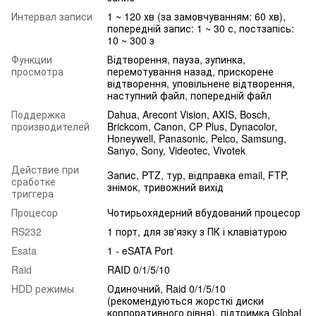
Интервал записи
1 ~ 120 хв (за замовчуванням: 60 хв),
попередній запис: 1 ~ 30 с, постзапісь:
10 ~ 300 з
Функции
Відтворення, пауза, зупинка,
просмотра
перемотування назад, прискорене
відтворення, уповільнене відтворення,
наступний файл, попередній файл
Поддержка
Dahua, Arecont Vision, AXIS, Bosch,
производителей
Brickcom, Canon, CP Plus, Dynacolor,
Honeywell, Panasonic, Pelco, Samsung,
Sanyo, Sony, Videotec, Vivotek
Действие при
Запис, PTZ, тур, відправка email, FTP,
сработке
знімок, тривожний вихід
триггера
Процесор
Чотирьохядерний вбудований процесор
RS232
1 порт, для зв'язку з ПК і клавіатурою
Esata
1 - eSATA Port
Raid
RAID 0/1/5/10
HDD режимы
Одиночний, Raid 0/1/5/10
(рекомендуються жорсткі диски
корпоративного рівня), підтримка Global