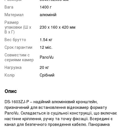
Вага
1400 г
Материал
алюміній
Размер
упаковки (Ш х
230 x 160 x 420 мм
В х Г)
Вес брутто
1.54 кг
Срок гарантии
12 міс.
Совместим с
PanoVu
сериями камер
Нагрузка
20 кг
Колір
Срібний
Опис
DS-1603ZJ-P – надійний алюмінієвий кронштейн,
призначений для встановлення відеокамер формату
PanoVu. Складається із суцільної конструкції, що включає
настінне кріплення, ручку та точку фіксації. Всередині є
канал для безпечного проведення кабелю. Панорамна