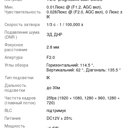
Мин.
0.01Люкс @ (F1.2, AGC вкл),
Чувствительность
0.028Люкс @ (F2.0, AGC вкл), 0 Люкс з
ІК
Скорость затвора
1/3 с - 1 / 100,000 з
Подавление шума
ЗД ДНР
(DNR )
Фокусное
2.8 мм
расстояние
Апертура
F2.0
Углы обзора
Горизонтальний: 114.5 °,
Вертикальний: 62 °, Діагональ: 135.5 °
Тип подсветки
ІК
Дальность
до 30м
подсветки
Частота кадров
25fps (1920 × 1080, 1280 × 960, 1280 ×
(главный поток)
720)
BLC
підтримує
Питание
DC12V ± 25%
Мощность
<6.5W