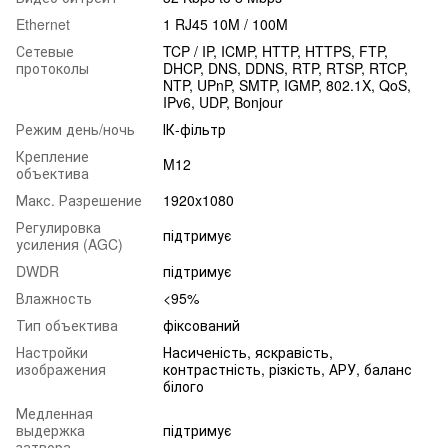
Ethernet
1 RJ45 10M / 100M
Сетевые
TCP / IP, ICMP, HTTP, HTTPS, FTP,
протоколы
DHCP, DNS, DDNS, RTP, RTSP, RTCP,
NTP, UPnP, SMTP, IGMP, 802.1X, QoS,
IPv6, UDP, Bonjour
Режим день/ночь
ІК-фільтр
Крепление
M12
объектива
Макс. Разрешение
1920x1080
Регулировка
підтримує
усиления (AGC)
DWDR
підтримує
Влажность
<95%
Тип объектива
фіксований
Настройки
Насиченість, яскравість,
изображения
контрастність, різкість, АРУ, баланс
білого
Медленная
выдержка
підтримує
затвора