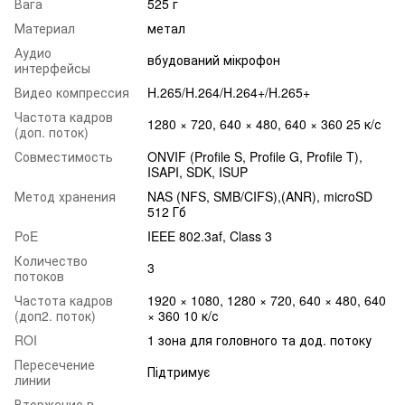
Вага
525 г
Материал
метал
Аудио
вбудований мікрофон
интерфейсы
Видео компрессия
H.265/H.264/H.264+/H.265+
Частота кадров
1280 × 720, 640 × 480, 640 × 360 25 к/с
(доп. поток)
Совместимость
ONVIF (Profile S, Profile G, Profile T),
ISAPI, SDK, ISUP
Метод хранения
NAS (NFS, SMB/CIFS),(ANR), microSD
512 Гб
PoE
IEEE 802.3af, Class 3
Количество
3
потоков
Частота кадров
1920 × 1080, 1280 × 720, 640 × 480, 640
(доп2. поток)
× 360 10 к/с
ROI
1 зона для головного та дод. потоку
Пересечение
Підтримує
линии
Вторжение в