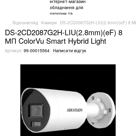
Відеонагляд
Камери
DS-2CD2087G2H-LIU(2.8mm)(eF) 8 МП 
DS-2CD2087G2H-LIU(2.8mm)(eF) 8
МП ColorVu Smart Hybrid Light
Артикул:
99-00015564
Написати відгук