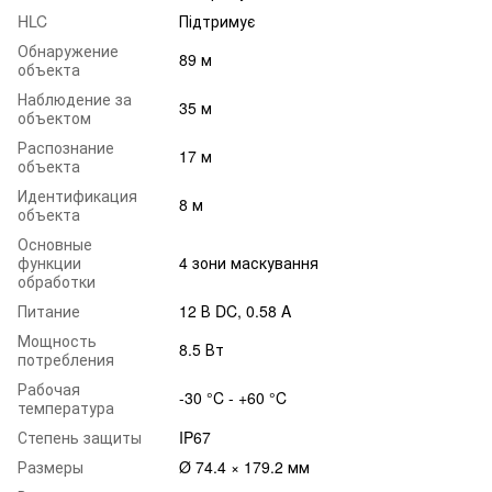
HLC
Підтримує
Обнаружение
89 м
объекта
Наблюдение за
35 м
объектом
Распознание
17 м
объекта
Идентификация
8 м
объекта
Основные
функции
4 зони маскування
обработки
Питание
12 В DC, 0.58 A
Мощность
8.5 Вт
потребления
Рабочая
-30 °C - +60 °C
температура
Степень защиты
IP67
Размеры
Ø 74.4 × 179.2 мм