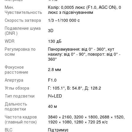
Мин.
Колір: 0,0005 люкс (F1.0, AGC ON), 0
Чувствительность
люкс з підсвічуванням
Скорость затвора
1/3 –1/100 000 с
Подавление шума
3D
(DNR )
WDR
130 дБ
Регулировка по
Панорамування: від 0° - 360°, кут
осям
нахилу: від 0° - 90°, поворот: від 0° -
360°
Фокусное
2.8 мм
расстояние
Апертура
F1.0
Углы обзора
Г: 105.1°, В: 54.8°, Д: 128.2
Тип подсветки
ІЧ+LED
Дальность
40 м
подсветки
Частота кадров
3840 × 2160, 3200 × 1800, 2688 × 1520,
(главный поток)
1920 × 1080, 1280 × 720 25 к/с
BLC
Підтримує