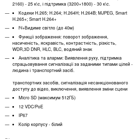
2160) - 25 к\с, і підтримка (3200×1800) - 30 к\с.
Кодеки H.265; H.264; H.264H; H.264B; MJPEG, Smart
H.265+; Smart H.264+
ІЧ+Видиме світло (до 40м)
Функції зображення: поворот зображення,
насиченість, яскравість, контрастність, різкість,
WDR,3D DNR, HLC, BLC, водяний знак
Аналітика та аларми: Виявлення руху, підтримка
спрацьовування сигналізації за заданими типами цілей -
людина і транспортний засіб.
транспортних засобів, сигналізація несанкціонованого
доступу до відео, виключення, виявлення зміни сцени
Micro SD (максимум 512ГБ)
12 VDC/PoE
IP67
Колір корпусу - білий