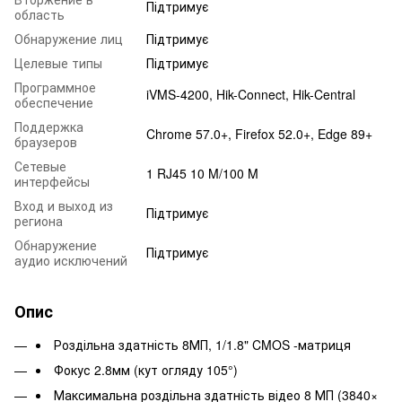
Підтримує
область
Обнаружение лиц
Підтримує
Целевые типы
Підтримує
Программное
iVMS-4200, Hik-Connect, Hik-Central
обеспечение
Поддержка
Chrome 57.0+, Firefox 52.0+, Edge 89+
браузеров
Сетевые
1 RJ45 10 M/100 M
интерфейсы
Вход и выход из
Підтримує
региона
Обнаружение
Підтримує
аудио исключений
Опис
Роздільна здатність 8МП, 1/1.8" CMOS -матриця
Фокус 2.8мм (кут огляду 105°)
Максимальна роздільна здатність відео 8 МП (3840×