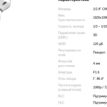
Матрица
1/2.8" C
Мин.
1920x108
Чувствительность
Скорость затвора
1/3 – 1/1
Подавление шума
3D
(DNR )
WDR
120 дБ
Регулировка по
Поворот: 
осям
Фокусное
4 мм
расстояние
Апертура
F1.6
Углы обзора
Г: 86.4°
Частота кадров
1080р / 72
(главный поток)
BLC
Підтриму
HLC
Підтриму