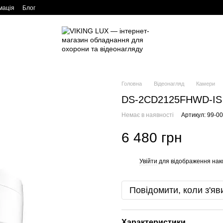
мація
Блог
Головна
Відеонагляд
Камери
DS-2CD2125FHWD-IS 
Немає в наявності
Артикул: 99-0
6 480 грн
Увійти
для відображення нак
%
Повідомити, коли з'яв
Характеристики