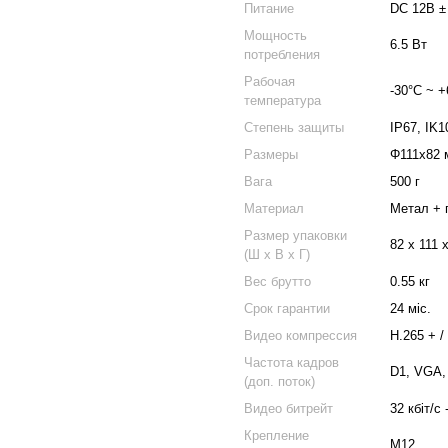
Питание
DC 12В ±
Мощность
6.5 Вт
потребления
Рабочая
-30°C ~ +
температура
Степень защиты
IP67, IK1
Размеры
Φ111х82 
Вага
500 г
Материал
Метал + 
Размер упаковки
82 x 111 
(Ш х В х Г)
Вес брутто
0.55 кг
Срок гарантии
24 міс.
Видео компрессия
H.265 + /
Частота кадров
D1, VGA, 
(доп. поток)
Видео битрейт
32 кбіт/с 
Крепление
M12