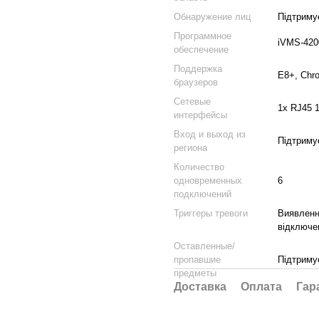
Обнаружение лиц
Підтриму
Программное
iVMS-4200
обеспечение
Поддержка
E8+, Chro
браузеров
Сетевые
1х RJ45 
интерфейсы
Вход и выход из
Підтриму
региона
Количество
одновременных
6
подключений
Триггеры тревоги
Виявленн
відключе
Оставленные/
пропавшие
Підтриму
предметы
Доставка
Оплата
Гар