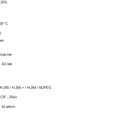
 25%
60° C
0
мм
пластик
x 111 мм
 H.265 / H.264 + / H.264 / MJPEG
CIF - 25к/c
- 16 мбіт/с