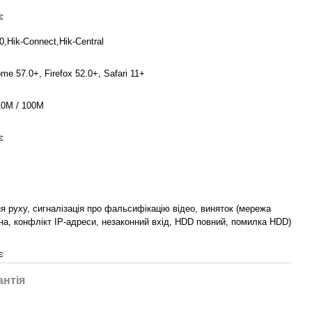
є
,Hik-Connect,Hik-Central
me 57.0+, Firefox 52.0+, Safari 11+
10M / 100M
є
я руху, сигналізація про фальсифікацію відео, виняток (мережа
на, конфлікт IP-адреси, незаконний вхід, HDD повний, помилка HDD)
є
антія