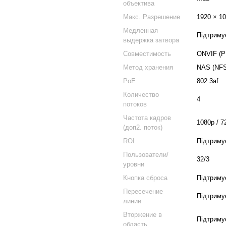
объектива
Макс. Разрешение
1920 × 1
Медленная
Підтриму
выдержка затвора
Совместимость
ONVIF (P
Метод хранения
NAS (NFS
PoE
802.3af
Количество
4
потоков
Частота кадров
1080р / 72
(доп2. поток)
ROI
Підтриму
Пользователи/
32/3
уровни
Кнопка сброса
Підтриму
Пересечение
Підтриму
линии
Вторжение в
Підтриму
область