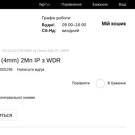
Порівняння
Укр
Рус
Бажання
Вхід
Графік роботи:
Мій кошик
Будні:
09:00–18:00
Сб-Нд:
вихідний
DS-2CD2125FHWD-IS (4mm) 2Мп IP з WDR
(4mm) 2Мп IP з WDR
0005296
Написати відгук
Порівняти
В бажання
опичувальної знижки
иться