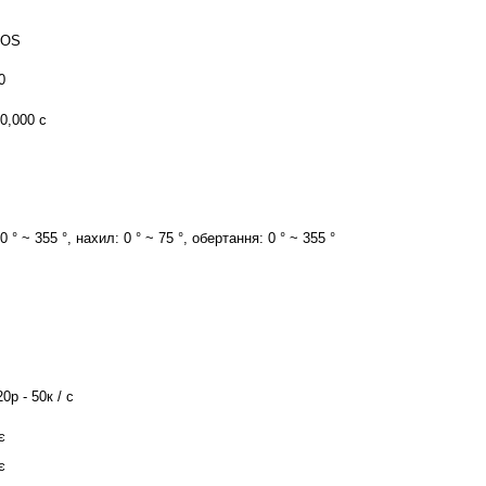
MOS
0
00,000 с
0 ° ~ 355 °, нахил: 0 ° ~ 75 °, обертання: 0 ° ~ 355 °
0р - 50к / с
є
є