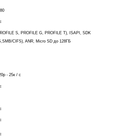
080
є
ROFILE S, PROFILE G, PROFILE T), ISAPI, SDK
,SMB/CIFS), ANR, Micro SD до 128ГБ
0р - 25к / с
є
є
є
є