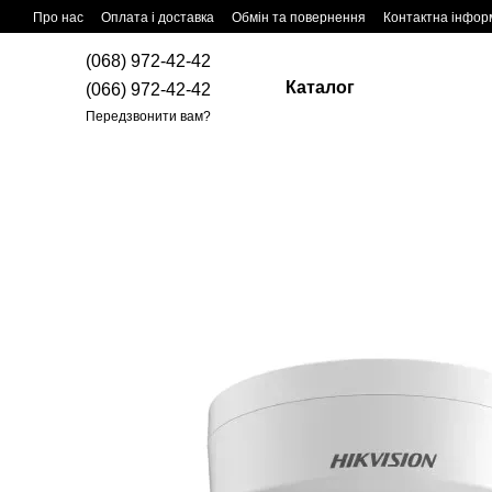
Перейти до основного контенту
Про нас
Оплата і доставка
Обмін та повернення
Контактна інфор
(068) 972-42-42
Каталог
(066) 972-42-42
Передзвонити вам?