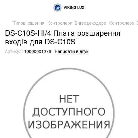
Типові рішення
Контролери. Відеодекодори
Контролери. 
DS-С10S-HI/4 Плата розширення
входів для DS-C10S
Артикул:
10000001276
Написати відгук