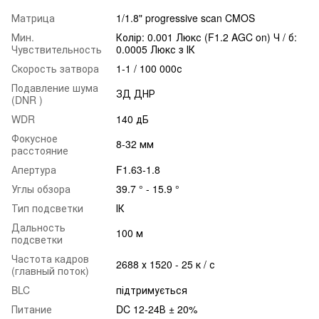
Матрица
1/1.8" progressive scan CMOS
Мин.
Колір: 0.001 Люкс (F1.2 AGC on) Ч / б:
Чувствительность
0.0005 Люкс з ІК
Скорость затвора
1-1 / 100 000с
Подавление шума
ЗД ДНР
(DNR )
WDR
140 дБ
Фокусное
8-32 мм
расстояние
Апертура
F1.63-1.8
Углы обзора
39.7 ° - 15.9 °
Тип подсветки
ІК
Дальность
100 м
подсветки
Частота кадров
2688 х 1520 - 25 к / с
(главный поток)
BLC
підтримується
Питание
DC 12-24В ± 20%