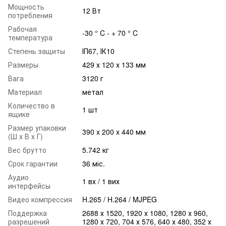
Мощность
12 Вт
потребления
Рабочая
-30 ° C - + 70 ° C
температура
Степень защиты
ІП67, ІК10
Размеры
429 х 120 х 133 мм
Вага
3120 г
Материал
метал
Количество в
1 шт
ящике
Размер упаковки
390 x 200 x 440 мм
(Ш х В х Г)
Вес брутто
5.742 кг
Срок гарантии
36 міс.
Аудио
1 вх / 1 вих
интерфейсы
Видео компрессия
H.265 / H.264 / MJPEG
Поддержка
2688 х 1520, 1920 х 1080, 1280 х 960,
разрешений
1280 х 720, 704 х 576, 640 х 480, 352 х