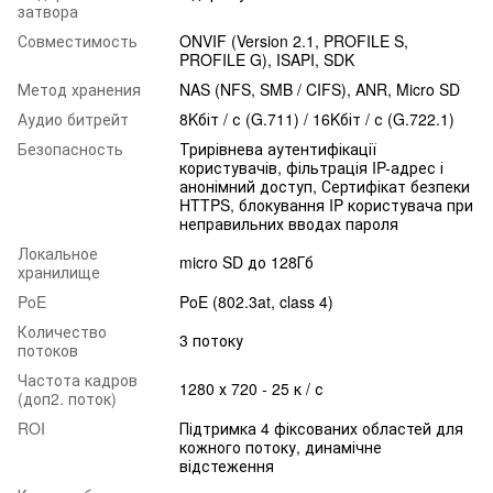
затвора
Совместимость
ONVIF (Version 2.1, PROFILE S,
PROFILE G), ISAPI, SDK
Метод хранения
NAS (NFS, SMB / CIFS), ANR, Micro SD
Аудио битрейт
8Kбіт / с (G.711) / 16Kбіт / с (G.722.1)
Безопасность
Трирівнева аутентифікації
користувачів, фільтрація IP-адрес і
анонімний доступ, Сертифікат безпеки
HTTPS, блокування IP користувача при
неправильних вводах пароля
Локальное
micro SD до 128Гб
хранилище
PoE
PoE (802.3at, class 4)
Количество
3 потоку
потоков
Частота кадров
1280 х 720 - 25 к / с
(доп2. поток)
ROI
Підтримка 4 фіксованих областей для
кожного потоку, динамічне
відстеження