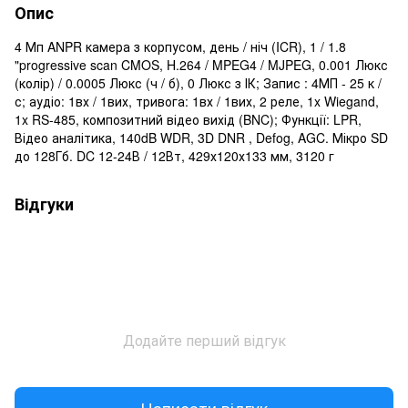
Опис
4 Мп ANPR камера з корпусом, день / ніч (ICR), 1 / 1.8
"progressive scan CMOS, H.264 / MPEG4 / MJPEG, 0.001 Люкс
(колір) / 0.0005 Люкс (ч / б), 0 Люкс з ІК; Запис : 4МП - 25 к /
с; аудіо: 1вх / 1вих, тривога: 1вх / 1вих, 2 реле, 1x Wiegand,
1x RS-485, композитний відео вихід (BNC); Функції: LPR,
Відео аналітика, 140dB WDR, 3D DNR , Defog, AGC. Мікро SD
до 128Гб. DC 12-24В / 12Вт, 429х120х133 мм, 3120 г
Відгуки
Додайте перший відгук