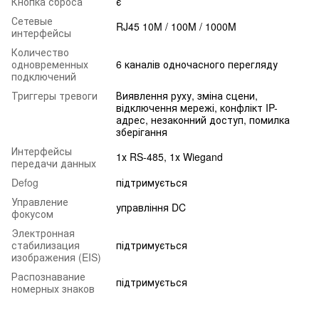
Кнопка сброса
є
Сетевые
RJ45 10M / 100M / 1000M
интерфейсы
Количество
одновременных
6 каналів одночасного перегляду
подключений
Триггеры тревоги
Виявлення руху, зміна сцени,
відключення мережі, конфлікт IP-
адрес, незаконний доступ, помилка
зберігання
Интерфейсы
1х RS-485, 1х Wiegand
передачи данных
Defog
підтримується
Управление
управління DC
фокусом
Электронная
стабилизация
підтримується
изображения (EIS)
Распознавание
підтримується
номерных знаков