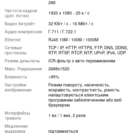
288
Частота кадров
1920 х 1080 - 25 к / с
(доп. поток)
Видео битрейт
32 Кбіт / с - 16 Мбіт / с
Аудио компрессия
Г.711 / Г.722.1
Ethernet
RJ45 10M / 100M / 1000M
Сетевые
TCP / IP, HTTP, HTTPS, FTP, DNS, DDNS,
протоколы
RTP, RTSP, RTCP, NTP, UPnP, IPv6, UDP
Режим день/ночь
ICR-фільтр з авто перемиканням
Макс. Разрешение
2688x1520
Влажность
<95%
Настройки
Режим повороту, насиченість,
изображения
яскравість, контрастність, різкість
налаштовуються клієнтським
програмним забезпеченням або веб-
браузером
Интерфейсы
1 вх / 1 вих, 2 реле
тревоги
Медленная
выдержка
підтримується