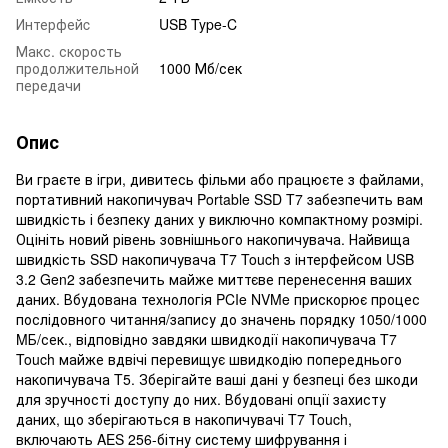
Интерфейc
USB Type-C
Макс. скорость
продолжительной
1000 Мб/сек
передачи
Опис
Ви граєте в ігри, дивитесь фільми або працюєте з файлами,
портативний накопичувач Portable SSD T7 забезпечить вам
швидкість і безпеку даних у виключно компактному розмірі.
Оцініть новий рівень зовнішнього накопичувача. Найвища
швидкість SSD накопичувача T7 Touch з інтерфейсом USB
3.2 Gen2 забезпечить майже миттєве перенесення ваших
даних. Вбудована технологія PCIe NVMe прискорює процес
послідовного читання/запису до значень порядку 1050/1000
MБ/сек., відповідно завдяки швидкодії накопичувача T7
Touch майже вдвічі перевищує швидкодію попереднього
накопичувача T5. Зберігайте ваші дані у безпеці без шкоди
для зручності доступу до них. Вбудовані опції захисту
даних, що зберігаються в накопичувачі T7 Touch,
включають AES 256-бітну систему шифрування і