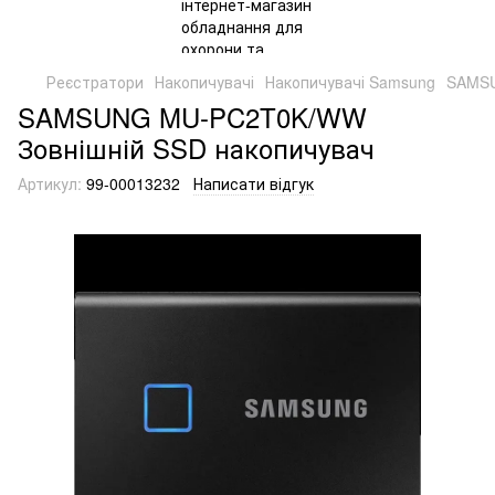
Реєстратори
Накопичувачі
Накопичувачі Samsung
SAMSU
SAMSUNG MU-PC2T0K/WW
Зовнішній SSD накопичувач
Артикул:
99-00013232
Написати відгук