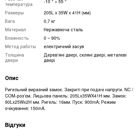
-10 ° + 55 °
температура
Размеры
205L x 35W x 41H (мм)
Вага
0,7 кг
Материал
Нержавіюча сталь
Влажность
0 ~ 90%
Метод работы
електричний засув
Толщина
Дерев'яні двері, скляні двері, металеві
двери
двері
Опис
Ригельний виразний замок. Закриті при подачі напруги. NC /
COM-роз'єм. Лицьова панель: 205Lx35WX41H мм. Замок:
90Lx25Wx2H мм. Ригель: 16мм. Пуск: 900mA; Режим
очікування: 150mA.
Відгуки