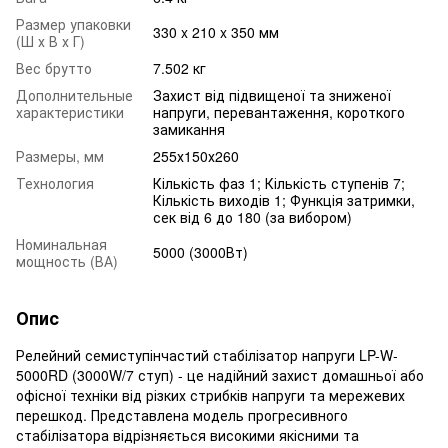
Размер упаковки
330 x 210 x 350 мм
(Ш х В х Г)
Вес брутто
7.502 кг
Дополнительные
Захист від підвищеної та зниженої
характеристики
напруги, перевантаження, короткого
замикання
Размеры, мм
255х150х260
Технология
Кількість фаз 1; Кількість ступенів 7;
Кількість виходів 1; Функція затримки,
сек від 6 до 180 (за вибором)
Номинальная
5000 (3000Вт)
мощность (ВА)
Опис
Релейний семиступінчастий стабілізатор напруги LP-W-
5000RD (3000W/7 ступ) - це надійний захист домашньої або
офісної техніки від різких стрибків напруги та мережевих
перешкод. Представлена ​​модель прогресивного
стабілізатора відрізняється високими якісними та