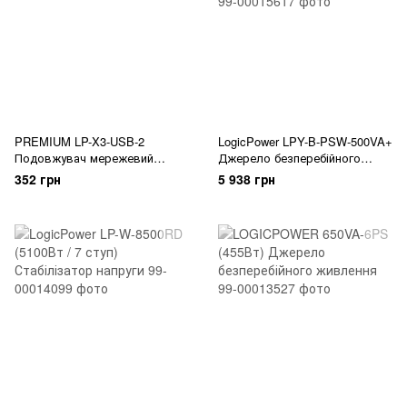
PREMIUM LP-X3-USB-2
LogicPower LPY-B-PSW-500VA+
Подовжувач мережевий
Джерело безперебійного
(фільтр)
живлення
352 грн
5 938 грн