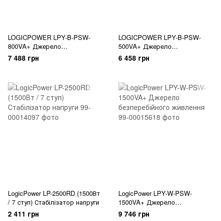
LOGICPOWER LPY-B-PSW-
LOGICPOWER LPY-B-PSW-
800VA+ Джерело
500VA+ Джерело
безперебійного живлення
безперебійного живлення
7 488 грн
6 458 грн
LogicPower LP-2500RD (1500Вт
LogicPower LPY-W-PSW-
/ 7 ступ) Стабілізатор напруги
1500VA+ Джерело
безперебійного живлення
2 411 грн
9 746 грн