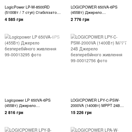
LogicPower LP-W-8500RD
LOGICPOWER 650VA-6PS
(5100Вт / 7 ступ) Стабілізатор
(455Вт) Джерело
напруги
безперебійного живлення
4 585 грн
2 776 грн
Logicpower LP 650VA-6PS
LOGICPOWER LPY-С-PSW-
(455Вт) Джерело
2000VA (1400Вт) MPPT 24В
безперебійного живлення
Джерело безперебійного
2 816 грн
15 226 грн
живлення