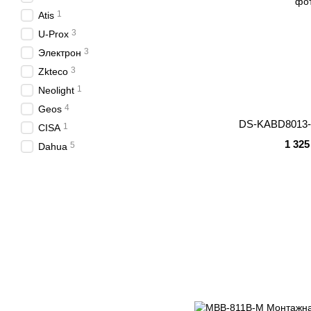
1
Atis
3
U-Prox
3
Электрон
3
Zkteco
1
Neolight
4
Geos
DS-KABD8013-
1
CISA
1 325
5
Dahua