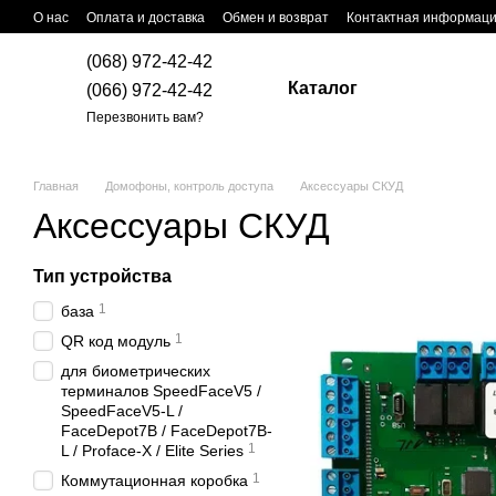
Перейти к основному контенту
О нас
Оплата и доставка
Обмен и возврат
Контактная информац
(068) 972-42-42
Каталог
(066) 972-42-42
Перезвонить вам?
Главная
Домофоны, контроль доступа
Аксессуары СКУД
Аксессуары СКУД
Тип устройства
1
база
1
QR код модуль
для биометрических
терминалов SpeedFaceV5 /
SpeedFaceV5-L /
FaceDepot7B / FaceDepot7B-
1
L / Proface-X / Elite Series
1
Коммутационная коробка