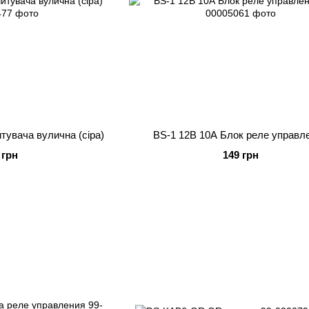
итувача вулична (сіра)
BS-1 12В 10А Блок реле управл
 грн
149 грн