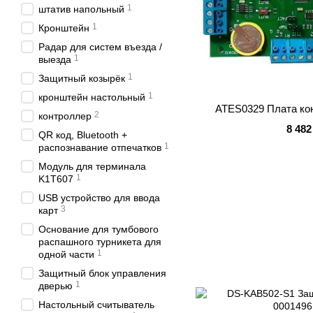
1
штатив напольный
1
Кронштейн
Радар для систем въезда /
1
выезда
1
Защитный козырёк
1
кронштейн настольный
ATES0329 Плата ко
2
контроллер
8 482
QR код, Bluetooth +
1
распознавание отпечатков
Модуль для терминала
1
K1T607
USB устройство для ввода
3
карт
Основание для тумбового
распашного турникета для
1
одной части
Защитный блок управления
1
дверью
Настольный считыватель