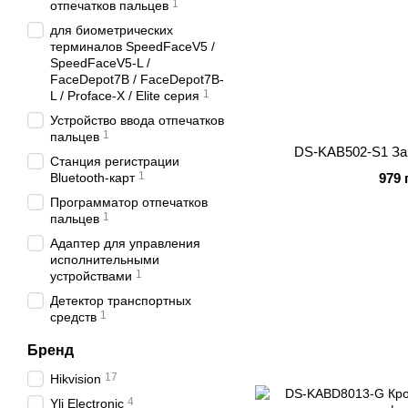
1
отпечатков пальцев
для биометрических
терминалов SpeedFaceV5 /
SpeedFaceV5-L /
FaceDepot7B / FaceDepot7B-
1
L / Proface-X / Elite серия
Устройство ввода отпечатков
1
пальцев
DS-KAB502-S1 За
Станция регистрации
1
Bluetooth-карт
979 
Программатор отпечатков
1
пальцев
Адаптер для управления
исполнительными
1
устройствами
Детектор транспортных
1
средств
Бренд
17
Hikvision
4
Yli Electronic