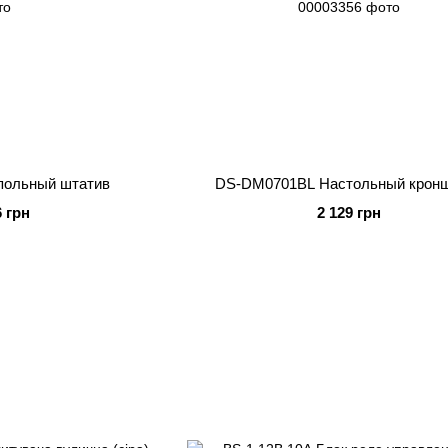
польный штатив
DS-DM0701BL Настольный крон
6 грн
2 129 грн