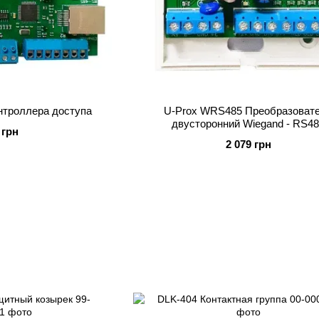
нтроллера доступа
U-Prox WRS485 Преобразоват
двусторонний Wiegand - RS4
 грн
2 079 грн