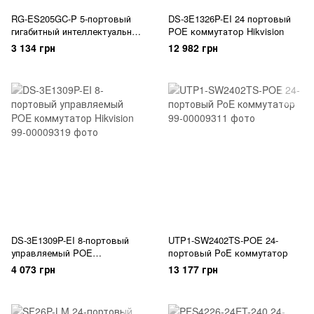
RG-ES205GC-P 5-портовый
DS-3E1326P-EI 24 портовый
гигабитный интеллектуальный
POE коммутатор Hikvision
POE коммутатор Ruijie
3 134 грн
12 982 грн
DS-3E1309P-EI 8-портовый
UTP1-SW2402TS-POE 24-
управляемый POE
портовый PoE коммутатор
коммутатор Hikvision
4 073 грн
13 177 грн