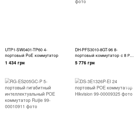
UTP1-SW0401-TP60 4-
DH-PFS3010-8GT-96 8-
портовый PoE коммутатор
портовый коммутатор с 8 РоЕ
портами
1 434 грн
5 776 грн