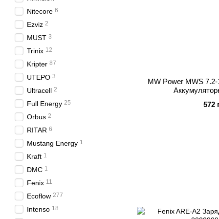
6
Nitecore
2
Ezviz
3
MUST
12
Trinix
87
Kripter
3
UTEPO
MW Power MWS 7.2-1
2
Аккумулятор
Ultracell
25
Full Energy
572 
2
Orbus
6
RITAR
1
Mustang Energy
1
Kraft
1
DMC
11
Fenix
277
Ecoflow
18
Intenso