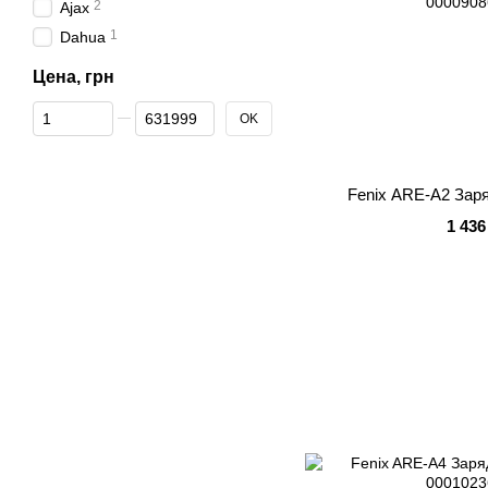
2
Ajax
1
Dahua
Цена, грн
От Цена, грн
До Цена, грн
OK
Fenix ARE-A2 Зар
1 436