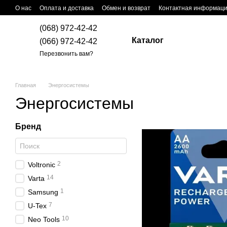
Перейти к основному контенту
О нас
Оплата и доставка
Обмен и возврат
Контактная информац
(068) 972-42-42
Каталог
(066) 972-42-42
Перезвонить вам?
Главная
Энергосистемы
Энергосистемы
Бренд
2
Voltronic
14
Varta
1
Samsung
7
U-Tex
10
Neo Tools