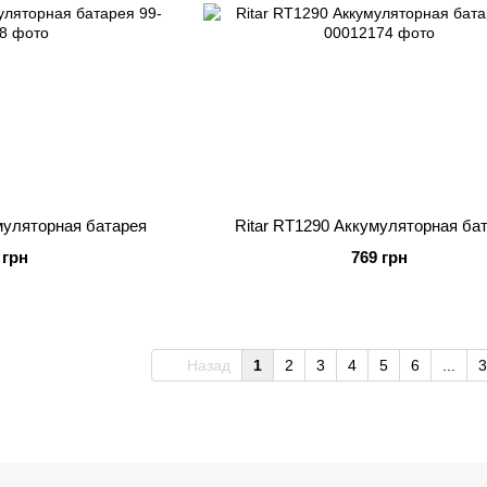
муляторная батарея
Ritar RT1290 Аккумуляторная ба
 грн
769 грн
Назад
1
2
3
4
5
6
...
3