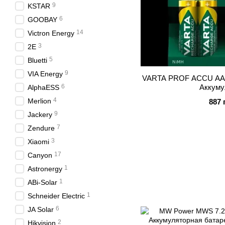
9
KSTAR
6
GOOBAY
14
Victron Energy
3
2E
5
Bluetti
9
VIA Energy
VARTA PROF ACCU AA 
Аккуму
6
AlphaESS
4
Merlion
887 
9
Jackery
7
Zendure
3
Xiaomi
17
Canyon
1
Astronergy
1
ABi-Solar
1
Schneider Electric
6
JA Solar
2
Hikvision