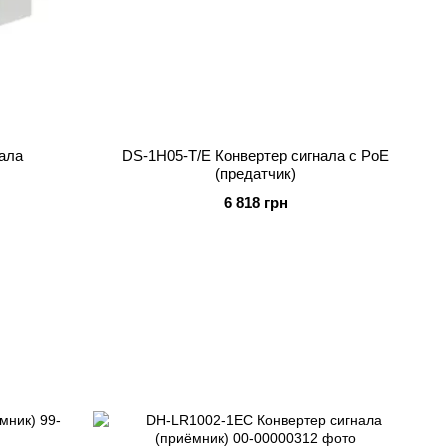
ала
DS-1H05-T/E Конвертер сигнала c PoE
(предатчик)
6 818 грн