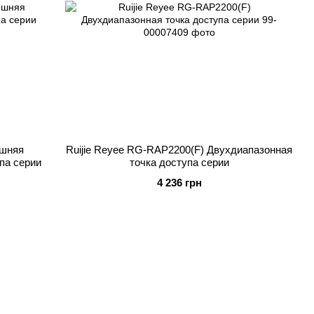
ешняя
Ruijie Reyee RG-RAP2200(F) Двухдиапазонная
упа серии
точка доступа серии
4 236 грн