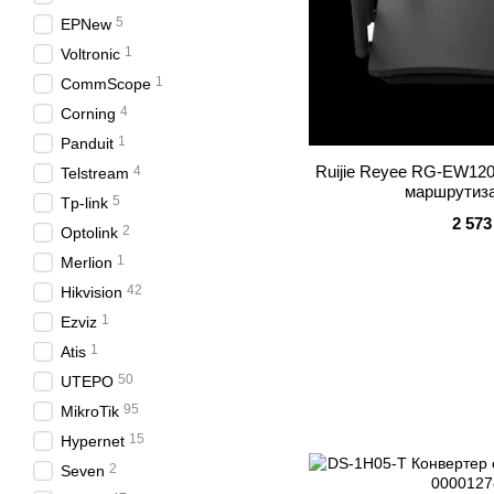
5
EPNew
1
Voltronic
1
CommScope
4
Corning
1
Panduit
Ruijie Reyee RG-EW12
4
Telstream
маршрутиза
5
Tp-link
2 573
2
Optolink
1
Merlion
42
Hikvision
1
Ezviz
1
Atis
50
UTEPO
95
MikroTik
15
Hypernet
2
Seven