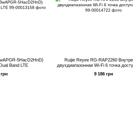
RBwAPGR-5HacD2HnD)
Ruijie Reyee RG-RAP2260 Внутр
Dual Band LTE
двухдиапазонная Wi-Fi 6 точка досту
G
 грн
9 186 грн