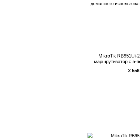
MikroTik RB951Ui-
маршрутизатор с 5-п
домашнего ис
2 558