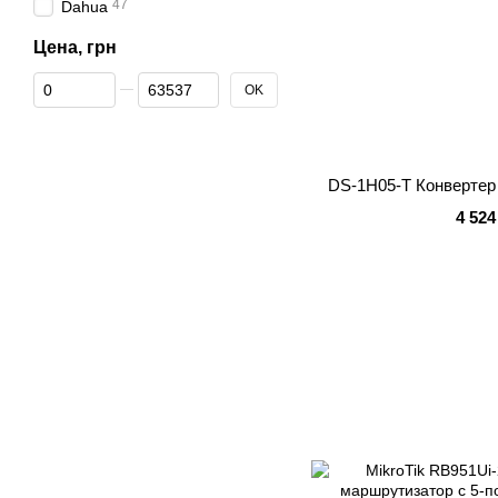
47
Dahua
Цена, грн
От Цена, грн
До Цена, грн
OK
DS-1H05-T Конвертер 
4 524