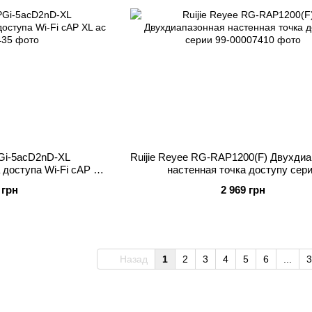
Gi-5acD2nD-XL
Ruijie Reyee RG-RAP1200(F) Двухди
 доступа Wi-Fi cAP XL
настенная точка доступу сер
c
 грн
2 969 грн
Назад
1
2
3
4
5
6
...
3