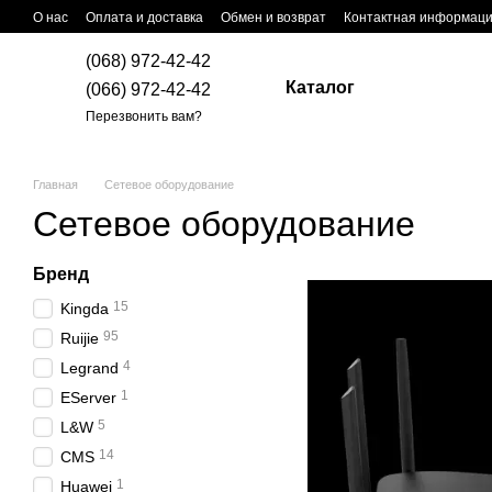
Перейти к основному контенту
О нас
Оплата и доставка
Обмен и возврат
Контактная информац
(068) 972-42-42
Каталог
(066) 972-42-42
Перезвонить вам?
Главная
Сетевое оборудование
Сетевое оборудование
Бренд
15
Kingda
95
Ruijie
4
Legrand
1
EServer
5
L&W
14
CMS
1
Huawei