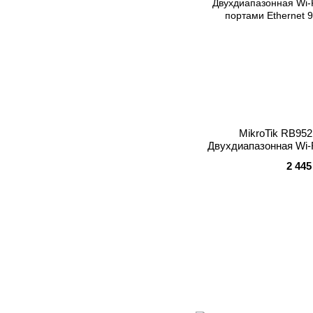
MikroTik RB95
Двухдиапазонная Wi-F
портами 
2 445