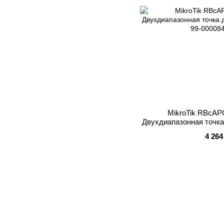
MikroTik RBcAP
Двухдиапазонная точка
a
4 264