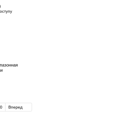
апазонная
ии
0
Вперед