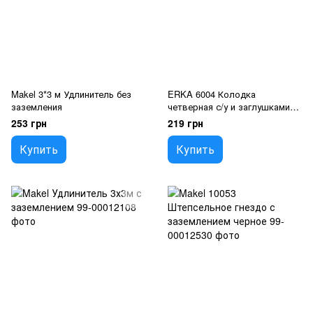
Makel 3*3 м Удлинитель без
ERKA 6004 Колодка
заземления
четверная с/у и заглушками
4x16 (каучук)
253 грн
219 грн
Купить
Купить