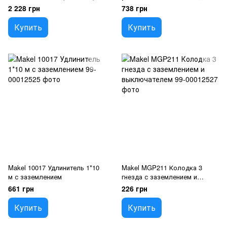
IP44
2 228 грн
738 грн
Купить
Купить
Makel 10017 Удлинитель 1*10
Makel MGP211 Колодка 3
м с заземлением
гнезда с заземлением и
выключателем
661 грн
226 грн
Купить
Купить