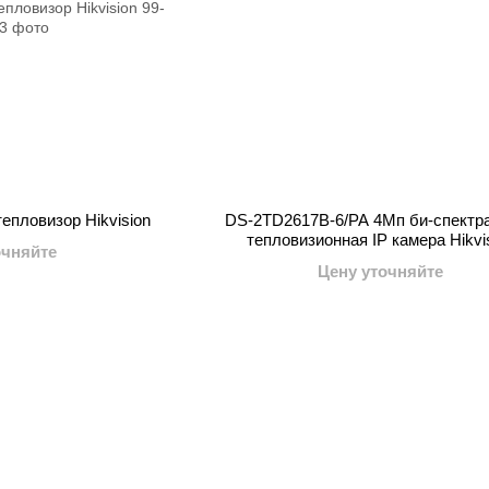
епловизор Hikvision
DS-2TD2617B-6/PA 4Мп би-спектр
тепловизионная IP камера Hikvi
очняйте
Цену уточняйте