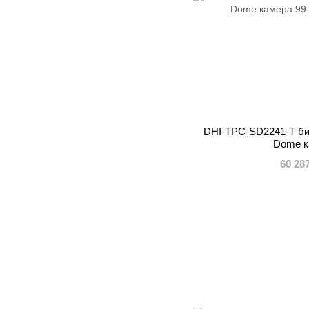
DHI-TPC-SD2241-T би
Dome к
60 28