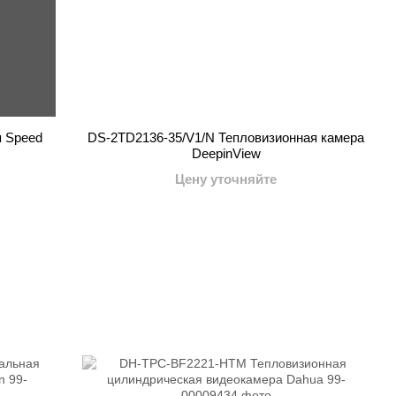
я Speed
DS-2TD2136-35/V1/N Тепловизионная камера
DeepinView
Цену уточняйте