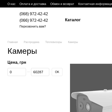
Перейти к основному контенту
О нас
Оплата и доставка
Обмен и возврат
Контактная информац
(068) 972-42-42
Каталог
(066) 972-42-42
Перезвонить вам?
Главная
Распродажа
Тепловизоры
Камеры
Камеры
Цена, грн
От Цена, грн
До Цена, грн
OK