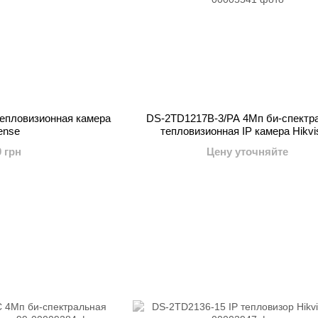
епловизионная камера
DS-2TD1217B-3/PA 4Мп би-спектр
ense
тепловизионная IP камера Hikvi
9 грн
Цену уточняйте