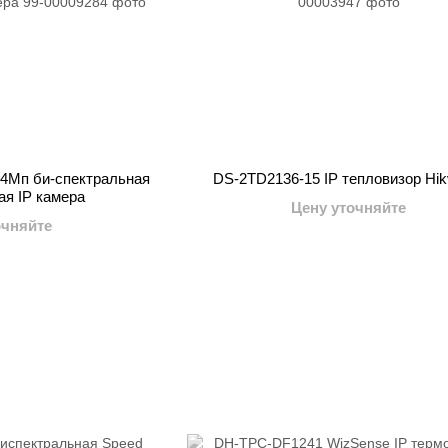
4Мп би-спектральная
DS-2TD2136-15 IP тепловизор Hik
ая IP камера
Цену уточняйте
очняйте