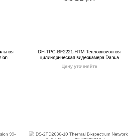
альная
DH-TPC-BF2221-HTM Тепловизионная
sion
цилиндрическая видеокамера Dahua
Цену уточняйте