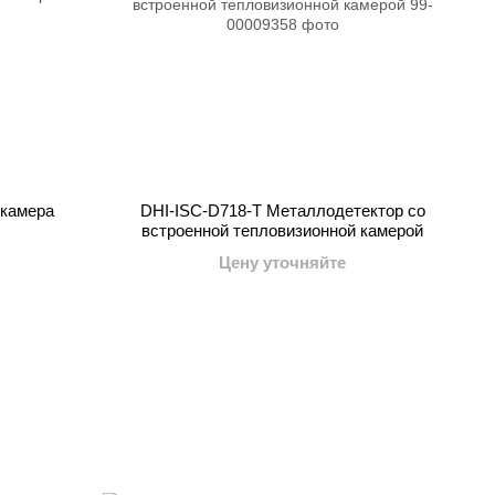
окамера
DHI-ISC-D718-T Металлодетектор со
встроенной тепловизионной камерой
Цену уточняйте