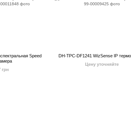
спектральная Speed
DH-TPC-DF1241 WizSense IP терм
амера
Цену уточняйте
7 грн