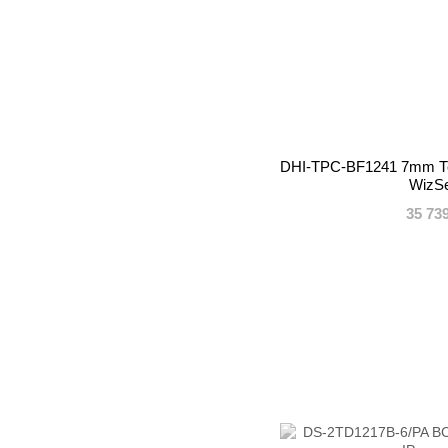
DHI-TPC-BF1241 7mm Т
WizS
35 73