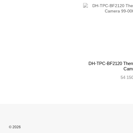
DH-TPC-BF2120 Therma
Cam
54 15
© 2026