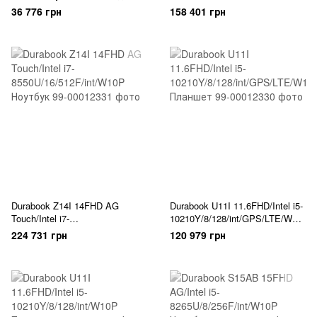
1135G7/8/256F/int/W10P
36 776 грн
158 401 грн
Ноутбук
Durabook Z14I 14FHD AG
Durabook U11I 11.6FHD/Intel i5-
Touch/Intel i7-
10210Y/8/128/int/GPS/LTE/W10
8550U/16/512F/int/W10P
P Планшет
224 731 грн
120 979 грн
Ноутбук