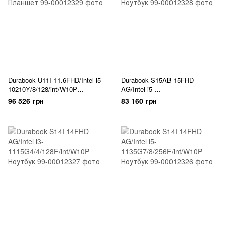
Durabook U11I 11.6FHD/Intel i5-
Durabook S15AB 15FHD
10210Y/8/128/int/W10P
AG/Intel i5-
Планшет
8265U/8/256F/int/W10P Ноутбук
96 526 грн
83 160 грн