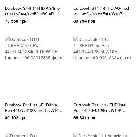
Durabook S14I 14FHD AG/Intel
Durabook S14I 14FHD AG/Intel
i3-1115G4/4/128F/int/W10P
i5-1135G7/8/256F/int/W10P
Ноутбук
Ноутбук
73 558 грн
89 794 грн
Durabook R11L 11.6FHD/Intel
Durabook R11L 11.6FHD/Intel
Pen-4417U/4/128/int/LTE/W10P
Pen-4417U/4/128/int/W10P
Планшет
Планшет
89 102 грн
66 331 грн