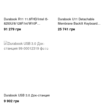
Durabook R11 11.6FHD/Intel i5-
Durabook U11 Detachable
8250U/8/128F/int/W10P
Membrane Backlit Keyboard
Планшет
Клавиатура
91 279 грн
25 741 грн
Durabook USB 3.0 Док-станция
9 902 грн