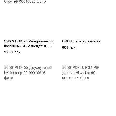
SWAN PGB Комбинированный
GBD-2 датчик разбития
пассивный ИК-Извещатель
608 грн
Crow
1 057 грн