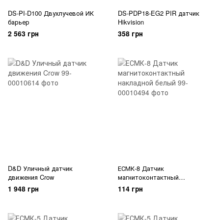
DS-PI-D100 Двухлучевой ИК
DS-PDP18-EG2 PIR датчик
барьер
Hikvision
2 563 грн
358 грн
D&D Уличный датчик
ЕСМК-8 Датчик
движения Crow
магнитоконтактный
накладной белый
1 948 грн
114 грн