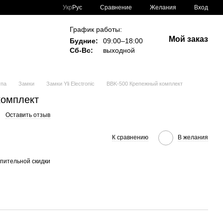
Сравнение
Укр
Рус
Желания
Вход
График работы:
Мой заказ
Будние:
09:00–18:00
Сб-Вс:
выходной
упа
Замки
Замки Yli Electronic
BBK-500 Крепежный комплект
комплект
Оставить отзыв
К сравнению
В желания
пительной скидки