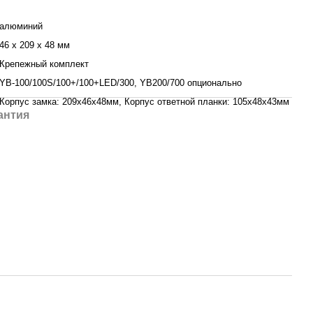
алюминий
46 x 209 x 48 мм
Крепежный комплект
YB-100/100S/100+/100+LED/300, YB200/700 опционально
Корпус замка: 209х46х48мм, Корпус ответной планки: 105х48х43мм
антия