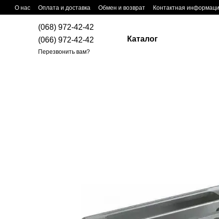
Перейти к основному контенту
О нас
Оплата и доставка
Обмен и возврат
Контактная информац
(068) 972-42-42
Каталог
(066) 972-42-42
Перезвонить вам?