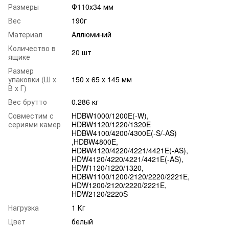
Размеры
Ф110х34 мм
Вес
190г
Материал
Аллюминий
Количество в
20 шт
ящике
Размер
упаковки (Ш х
150 x 65 x 145 мм
В х Г)
Вес брутто
0.286 кг
Совместим с
HDBW1000/1200E(-W),
сериями камер
HDBW1120/1220/1320E
HDBW4100/4200/4300E(-S/-AS)
,HDBW4800E,
HDBW4120/4220/4221/4421E(-AS),
HDW4120/4220/4221/4421E(-AS),
HDW1120/1220/1320,
HDBW1100/1200/2120/2220/2221E,
HDW1200/2120/2220/2221E,
HDW2120/2220S
Нагрузка
1 Кг
Цвет
белый