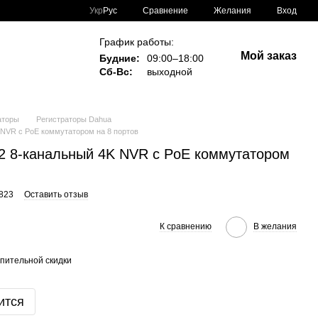
Сравнение
Укр
Рус
Желания
Вход
График работы:
Мой заказ
Будние:
09:00–18:00
Сб-Вс:
выходной
аторы
Регистраторы Dahua
NVR c PoE коммутатором на 8 портов
 8-канальный 4K NVR c PoE коммутатором
1823
Оставить отзыв
К сравнению
В желания
пительной скидки
ится