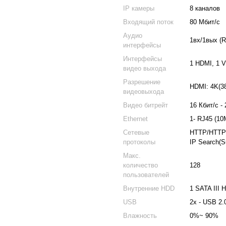
IP камеры
8 каналов
Входящий поток
80 Мбит/с
Аудио
1вх/1вых (
интерфейсы
Интерфейсы
1 HDMI, 1 
видео выхода
Разрешение
HDMI: 4K(3
видеовыхода
Видео битрейт
16 Кбит/с -
Ethernet
1- RJ45 (10
Сетевые
HTTP/HTTPS,
протоколы
IP Search(S
Макс.
количество
128
пользователей
Внутренние HDD
1 SATA III 
USB
2х - USB 2.
Влажность
0%~ 90%