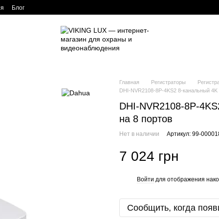
ия
Блог
Главная
Регистраторы
Регистр
DHI-NVR2108-8P-4KS2 8-канальный 4K 
DHI-NVR2108-8P-4KS2
на 8 портов
Нет в наличии
Артикул: 99-0000
7 024 грн
Войти
для отображения нако
%
Сообщить, когда появ