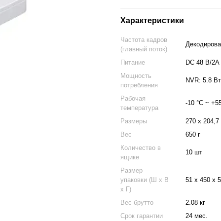
Характеристики
Частота кадров
Декодирован
(главный поток)
Питание
DC 48 В/2A
Мощность
NVR: 5.8 Вт
потребления
Рабочая
-10 °C ~ +5
температура
Размеры
270 х 204,7
Вес
650 г
Количество в
10 шт
ящике
Размер
упаковки (Ш х В
51 x 450 x 
х Г)
Вес брутто
2.08 кг
Срок гарантии
24 мес.