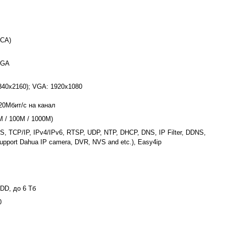
RCA)
VGA
840x2160); VGA: 1920x1080
 20Мбит/с на канал
M / 100M / 1000M)
 TCP/IP, IPv4/IPv6, RTSP, UDP, NTP, DHCP, DNS, IP Filter, DDNS,
upport Dahua IP camera, DVR, NVS and etc.), Easy4ip
HDD, до 6 Тб
0