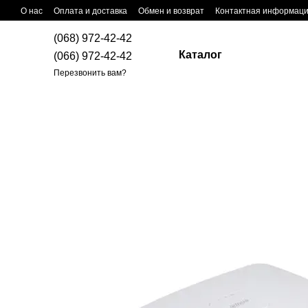
Перейти к основному контенту
О нас
Оплата и доставка
Обмен и возврат
Контактная информац
(068) 972-42-42
Каталог
(066) 972-42-42
Перезвонить вам?