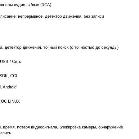
каналы аудио вх/вых (RCA)
списание: непрерывное, детектор движения, без записи
а, детектор движения, точный поиск (с точностью до секунды)
 USB / Сеть
 SDK, CGI
, Android
 ОС LINUX
, время, потеря видеосигнала, блокировка камеры, обнаружение
запись