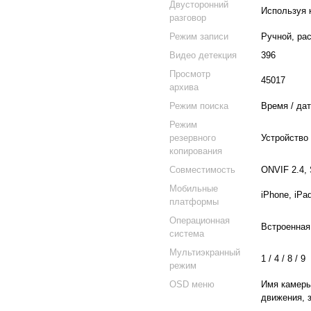
Двусторонний
Используя 
разговор
Режим записи
Ручной, ра
Видео детекция
396
Просмотр
45017
архива
Режим поиска
Время / дат
Режим
резервного
Устройство
копирования
Совместимость
ONVIF 2.4,
Мобильные
iPhone, iPad
платформы
Операционная
Встроенная
система
Мультиэкранный
1 / 4 / 8 / 9
режим
OSD меню
Имя камеры
движения, 