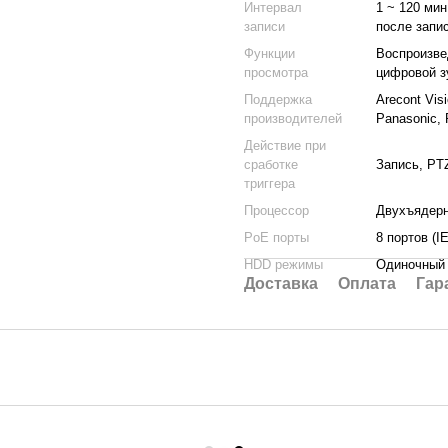
Интервал
1 ~ 120 мин
записи
после запис
Функции
Воспроизве
просмотра
цифровой з
Поддержка
Arecont Vis
производителей
Panasonic, 
Действие при
сработке
Запись, PT
триггера
Процессор
Двухъядерн
PoE порты
8 портов (I
HDD режимы
Одиночный
Доставка
Оплата
Гар