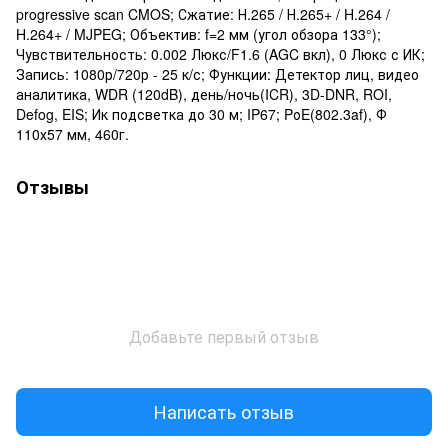
progressive scan CMOS; Сжатие: Н.265 / Н.265+ / H.264 /
H.264+ / MJPEG; Объектив: f=2 мм (угол обзора 133°);
Чувствительность: 0.002 Люкс/F1.6 (AGC вкл), 0 Люкс с ИК;
Запись: 1080р/720р - 25 к/с; Функции: Детектор лиц, видео
аналитика, WDR (120dB), день/ночь(ICR), 3D-DNR, ROI,
Defog, EIS; Ик подсветка до 30 м; IP67; PоE(802.3af), Ф
110х57 мм, 460г.
Отзывы
Добавьте первый отзыв
Написать отзыв