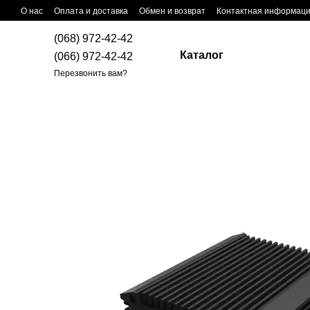
Перейти к основному контенту
О нас
Оплата и доставка
Обмен и возврат
Контактная информац
(068) 972-42-42
Каталог
(066) 972-42-42
Перезвонить вам?