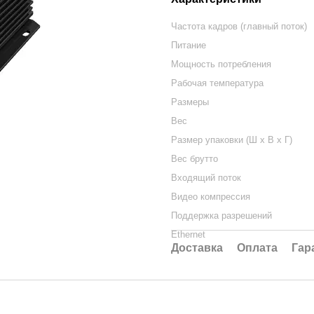
Частота кадров (главный поток)
Питание
Мощность потребления
Рабочая температура
Размеры
Вес
Размер упаковки (Ш х В х Г)
Вес брутто
Входящий поток
Видео компрессия
Поддержка разрешений
Ethernet
Доставка
Оплата
Гар