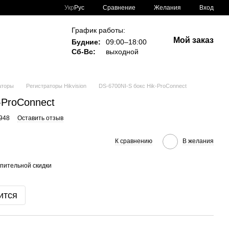
Сравнение
Укр
Рус
Желания
Вход
График работы:
Мой заказ
Будние:
09:00–18:00
Сб-Вс:
выходной
аторы
Регистраторы Hikvision
DS-6700NI-S бокс Hik-ProConnect
-ProConnect
4948
Оставить отзыв
К сравнению
В желания
пительной скидки
ится