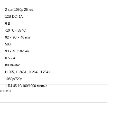
2-кан 1080p 25 к/с
12В DC, 1A
6 Вт
-10 °C - 55 °C
92 × 93 × 46 мм
500 г
93 x 46 x 92 мм
0.55 кг
80 мбит/с
H.265, H.265+, H.264, H.264+
1080p/720p
1 RJ-45 10/100/1000 мбит/с
антия