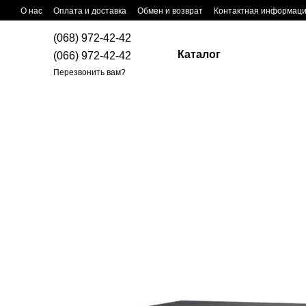
Перейти к основному контенту
О нас
Оплата и доставка
Обмен и возврат
Контактная информац
(068) 972-42-42
Каталог
(066) 972-42-42
Перезвонить вам?