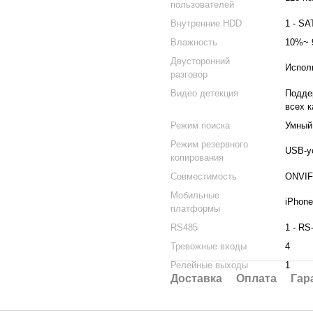
пользователей
Внутренние HDD
1 - SA
Влажность
10%~ 
Двусторонний
Испол
разговор
Видео детекция
Подде
всех 
Режим поиска
Умный
Режим резервного
USB-ус
копирования
Совместимость
ONVIF
Мобильные
iPhone
платформы
RS485
1 - RS
Тревожные входы
4
Релейные выходы
1
Доставка
Оплата
Гар