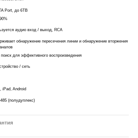
TA Port, до 6TB
90%
ьзуется аудио вход / выход, RCA
рживает обнаружение пересечения линии и обнаружение вторжения
каналов
 поиск для эффективного воспроизведения
тройство / сеть
, iPad, Android
-485 (полудуплекс)
антия