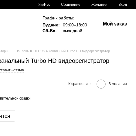
Сравнение
Укр
Рус
Желания
Вход
График работы:
Мой заказ
Будние:
09:00–18:00
Сб-Вс:
выходной
аторы
DS-7204HUHI-F1/S 4-канальный Turbo HD видеорегистратор
канальный Turbo HD видеорегистратор
ставить отзыв
е
К сравнению
В желания
пительной скидки
ится