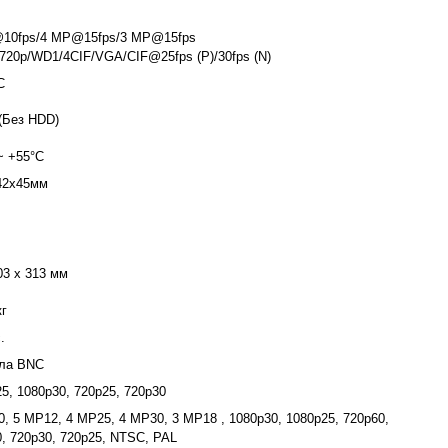
10fps/4 MP@15fps/3 MP@15fps
720p/WD1/4CIF/VGA/CIF@25fps (P)/30fps (N)
C
(Без HDD)
~ +55°C
42x45мм
03 x 313 мм
кг
.
ала BNC
5, 1080p30, 720p25, 720p30
, 5 MP12, 4 MP25, 4 MP30, 3 MP18 , 1080p30, 1080p25, 720p60,
, 720p30, 720p25, NTSC, PAL