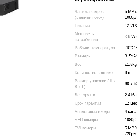
Частота кадров
5 MP@
(главный поток)
1080p/
Питание
12 VD
Мощность
<15W 
потребления
Рабочая температура
-10°C 
Размеры
315x2
Вес
≤1.5kg
Количество в ящике
8 шт
Размер упаковки (Ш х
90 x 5
В х Г)
Вес брутто
2.416 
Срок гарантии
12 мес
Аналоговые входы
4 кан
AHD камеры
1080p2
TVI камеры
5 MP20
720p50