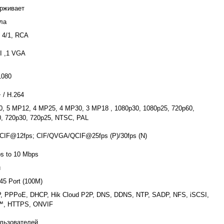
рживает
ла
: 4/1, RCA
I ,1 VGA
1080
 / H.264
, 5 MP12, 4 MP25, 4 MP30, 3 MP18 , 1080p30, 1080p25, 720p60,
, 720p30, 720p25, NTSC, PAL
CIF@12fps; CIF/QVGA/QCIF@25fps (P)/30fps (N)
s to 10 Mbps
u
-45 Port (100M)
, PPPoE, DHCP, Hik Cloud P2P, DNS, DDNS, NTP, SADP, NFS, iSCSI,
, HTTPS, ONVIF
ользователей