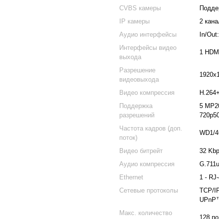
CVBS камеры
Подде
IP камеры
2 кана
Аудио интерфейсы
In/Out
Интерфейсы видео
1 HDM
выхода
Разрешение
1920x
видеовыхода
Видео компрессия
H.264+
Поддержка
5 MP20
разрешений
720p50
Частота кадров (доп.
WD1/4
поток)
Видео битрейт
32 Kbp
Аудио компрессия
G.711
Ethernet
1 - RJ
Сетевые протоколы
TCP/IP
UPnP™
Макс. количество
128 п