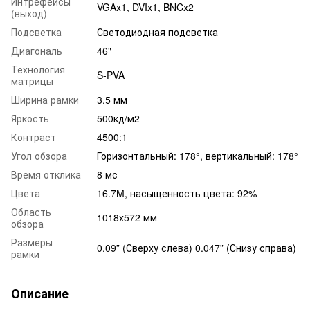
Интрефейсы
VGAх1, DVIх1, BNCх2
(выход)
Подсветка
Светодиодная подсветка
Диагональ
46"
Технология
S-PVA
матрицы
Ширина рамки
3.5 мм
Яркость
500кд/м2
Контраст
4500:1
Угол обзора
Горизонтальный: 178°, вертикальный: 178°
Время отклика
8 мс
Цвета
16.7M, насыщенность цвета: 92%
Область
1018х572 мм
обзора
Размеры
0.09” (Сверху слева) 0.047” (Снизу справа)
рамки
Описание