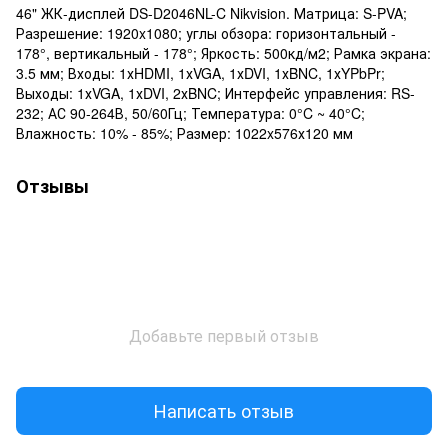
46" ЖК-дисплей DS-D2046NL-C Nikvision. Матрица: S-PVA;
Разрешение: 1920x1080; углы обзора: горизонтальный -
178°, вертикальный - 178°; Яркость: 500кд/м2; Рамка экрана:
3.5 мм; Входы: 1хHDMI, 1хVGA, 1хDVI, 1хBNC, 1хYPbPr;
Выходы: 1хVGA, 1хDVI, 2хBNC; Интерфейс управления: RS-
232; АС 90-264В, 50/60Гц; Температура: 0°C ~ 40°C;
Влажность: 10% - 85%; Размер: 1022x576х120 мм
Отзывы
Добавьте первый отзыв
Написать отзыв