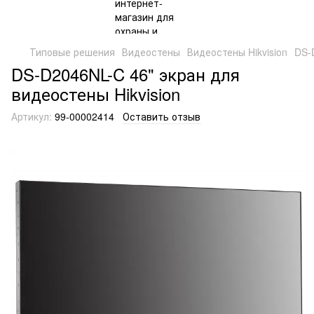
Типовые решения
Видеостены
Видеостены Hikvision
DS-
DS-D2046NL-C 46" экран для
видеостены Hikvision
Артикул:
99-00002414
Оставить отзыв