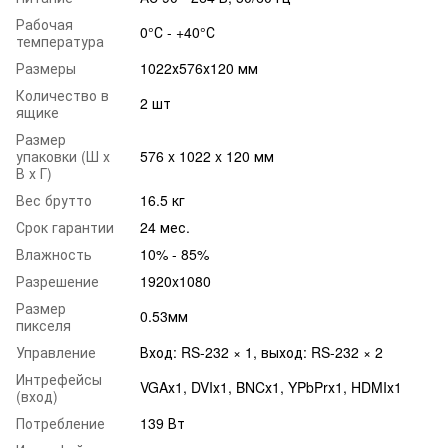
Рабочая
0°С - +40°С
температура
Размеры
1022х576х120 мм
Количество в
2 шт
ящике
Размер
упаковки (Ш х
576 x 1022 x 120 мм
В х Г)
Вес брутто
16.5 кг
Срок гарантии
24 мес.
Влажность
10% - 85%
Разрешение
1920x1080
Размер
0.53мм
пикселя
Управление
Вход: RS-232 × 1, выход: RS-232 × 2
Интрефейсы
VGAх1, DVIх1, BNCх1, YPbPrх1, HDMIх1
(вход)
Потребление
139 Вт