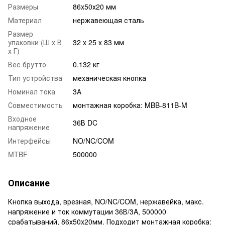
Размеры
86х50х20 мм
Материал
нержавеющая сталь
Размер
упаковки (Ш х В
32 x 25 x 83 мм
х Г)
Вес брутто
0.132 кг
Тип устройства
механическая кнопка
Номинал тока
3А
Совместимость
монтажная коробка: MBB-811B-M
Входное
36В DC
напряжение
Интерфейсы
NO/NC/COM
MTBF
500000
Описание
Кнопка выхода, врезная, NO/NC/COM, нержавейка, макс.
напряжение и ток коммутации 36В/3A, 500000
срабатываний, 86х50х20мм. Подходит монтажная коробка: