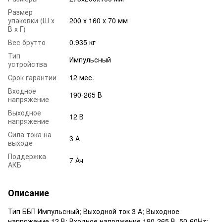
Размер
упаковки (Ш х
200 x 160 x 70 мм
В х Г)
Вес брутто
0.935 кг
Тип
Импульсный
устройства
Срок гарантии
12 мес.
Входное
190-265 В
напряжение
Выходное
12 В
напряжение
Сила тока на
3 А
выходе
Поддержка
7 Ач
АКБ
Описание
Тип ББП Импульсный; Выходной ток 3 А; Выходное
напряжение 12 В; Входное напряжение 190-265 В, 50-60Hz;