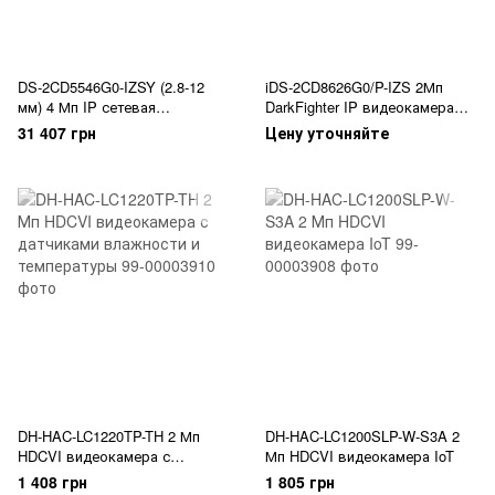
DS-2CD5546G0-IZSY (2.8-12
iDS-2CD8626G0/P-IZS 2Мп
мм) 4 Мп IP сетевая
DarkFighter IP видеокамера
видеокамера
Hikvision со встроенным
31 407 грн
Цену уточняйте
модулем LPR
DH-HAC-LC1220TP-TH 2 Мп
DH-HAC-LC1200SLP-W-S3A 2
HDCVI видеокамера с
Мп HDCVI видеокамера IoT
датчиками влажности и
1 408 грн
1 805 грн