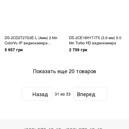
DS-2CD2T27G3E-L (4мм) 2 Мп
DS-2CE16H1T-IT5 (3.6 мм) 5.0
ColorVu IP видеокамера
Мп Turbo HD видеокамера
Hikvision
5 957 грн
2 759 грн
Показать еще 20 товаров
Назад
Вперед
31
из 33