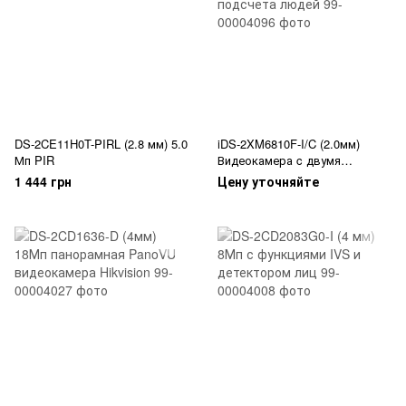
DS-2CE11H0T-PIRL (2.8 мм) 5.0
iDS-2XM6810F-I/C (2.0мм)
Мп PIR
Видеокамера c двумя
объективами и функцией
1 444 грн
Цену уточняйте
подсчета людей