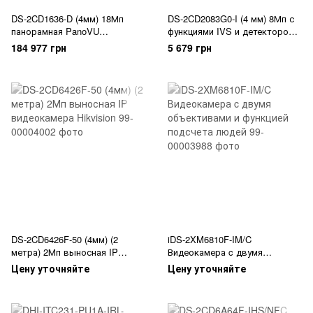
DS-2CD1636-D (4мм) 18Мп
DS-2CD2083G0-I (4 мм) 8Мп с
панорамная PanoVU
функциями IVS и детектором
видеокамера Hikvision
лиц
184 977 грн
5 679 грн
DS-2CD6426F-50 (4мм) (2
iDS-2XM6810F-IM/C
метра) 2Мп выносная IP
Видеокамера c двумя
видеокамера Hikvision
объективами и функцией
Цену уточняйте
Цену уточняйте
подсчета людей