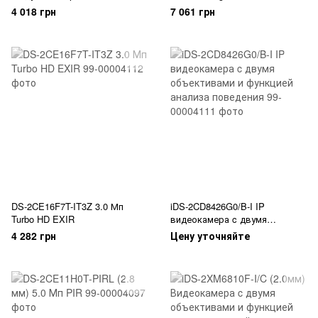
2CD6425G0/F-C2
видеокамера Hikvision
4 018 грн
7 061 грн
DS-2CE16F7T-IT3Z 3.0 Мп
iDS-2CD8426G0/B-I IP
Turbo HD EXIR
видеокамера c двумя
объективами и функцией
4 282 грн
Цену уточняйте
анализа поведения