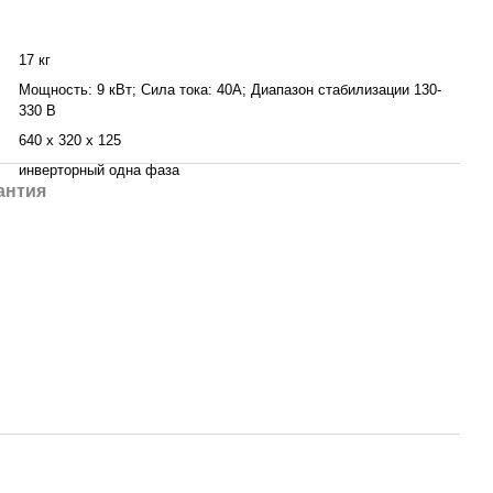
17 кг
Мощность: 9 кВт; Сила тока: 40А; Диапазон стабилизации 130-
330 В
640 х 320 х 125
инверторный одна фаза
антия