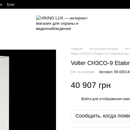
ия
Блог
Главная
Источники питания
Ист
Volter СНЗСО-9 Etalon S Стабилизатор
Volter СНЗСО-9 Etal
Нет в наличии
Артикул: 99-0001
40 907 грн
Войти
для отображения нако
%
Сообщить, когда появ