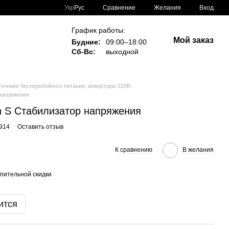
Сравнение
Укр
Рус
Желания
Вход
График работы:
Мой заказ
Будние:
09:00–18:00
Сб-Вс:
выходной
очники бесперебойного питания, инверторы 220В
 напряжения
on S Стабилизатор напряжения
4914
Оставить отзыв
К сравнению
В желания
пительной скидки
ится